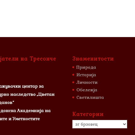
јатели на Тресонче
Знаменитости
Природа
Историја
Личности
ажувачки центар за
Обележја
урно наследство „Цветан
Светилишта
данов“
донска Академнија на
Категории
ите и Уметностите
Категории