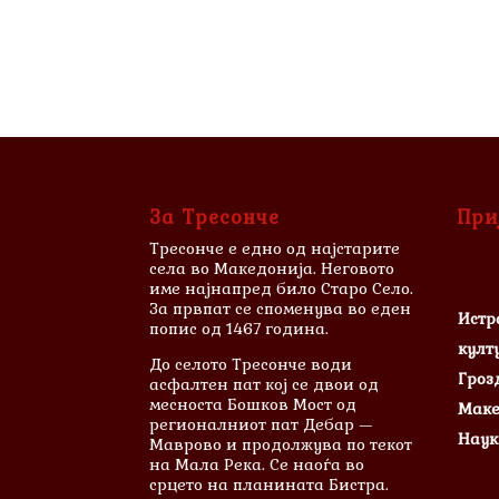
За Тресонче
При
Тресонче е едно од најстарите
села во Македонија. Неговото
име најнапред било Старо Село.
За првпат се споменува во еден
Истр
попис од 1467 година.
култ
До селото Тресонче води
Гроз
асфалтен пат кој се двои од
месноста Бошков Мост од
Маке
регионалниот пат Дебар —
Наук
Маврово и продолжува по текот
на Мала Река. Се наоѓа во
срцето на планината Бистра.