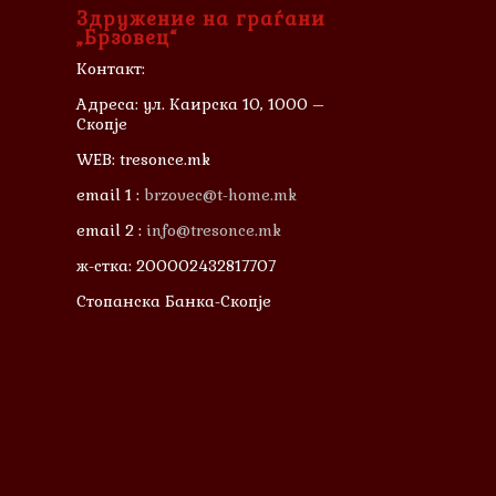
Здружение на граѓани
„Брзовец“
Контакт:
Адреса: ул. Каирска 10, 1000 –
Скопје
WEB: tresonce.mk
email 1 :
brzovec@t-home.mk
email 2 :
info@tresonce.mk
ж-стка: 200002432817707
Стопанска Банка-Скопје