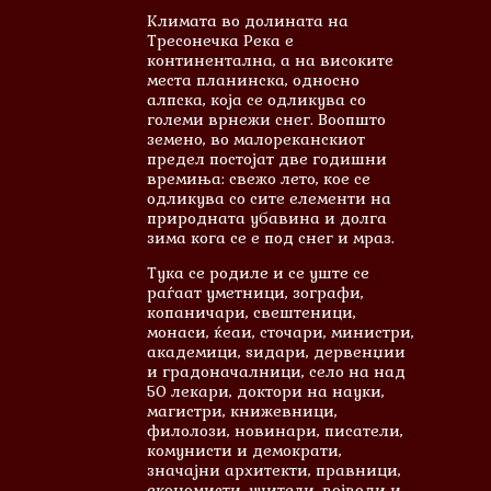
Климата во долината на
Тресонечка Река е
континентална, а на високите
места планинска, односно
алпска, која се одликува со
големи врнежи снег. Воопшто
земено, во малореканскиот
предел постојат две годишни
времиња: свежо лето, кое се
одликува со сите елементи на
природната убавина и долга
зима кога се е под снег и мраз.
Тука се родиле и сe уште се
раѓаат уметници, зографи,
копаничари, свештеници,
монаси, ќеаи, сточари, министри,
академици, ѕидари, дервенџии
и градоначалници, село на над
50 лекари, доктори на науки,
магистри, книжевници,
филолози, новинари, писатели,
комунисти и демократи,
значајни архитекти, правници,
економисти, учители, војводи и