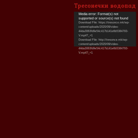
Тресонечки водопад
Video
Media error: Format(s) not
supported or source(s) not found
Player
Download File: https://tresonce.mk/wp-
content/uploads/2020/09/video-
44da3063fd9e54c417b141e6b5384793-
V.mp4?_=1
Download File: http://tresonce.mk/wp-
content/uploads/2020/09/video-
44da3063fd9e54c417b141e6b5384793-
V.mp4?_=1