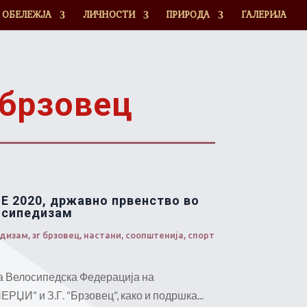
ОБЕЛЕЖЈА
ЛИЧНОСТИ
ПРИРОДА
ГАЛЕРИЈА
 брзовец
Е 2020, државно првенство во
осипедизам
едизам
,
зг брзовец
,
настани
,
соопштенија
,
спорт
а Велосипедска Федерација на
ЕРЏИ“ и З.Г. “Брзовец“, како и подршка...