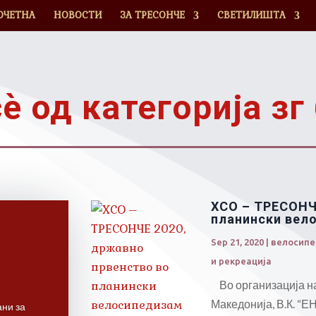
ОЧЕТНА
НОВОСТИ
ЗА ТРЕСОНЧЕ
СВЕТИЛИШТА
ѐ од категорија зг
ХСО – ТРЕСОНЧ
планински вел
Sep 21, 2020
|
велосип
и рекреација
Во организација н
Македонија, В.К. “ЕН
ани за