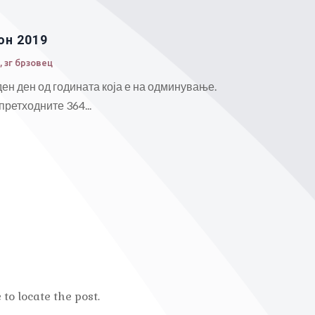
он 2019
о
,
зг брзовец
ен ден од годината која е на одминување.
ретходните 364...
to locate the post.