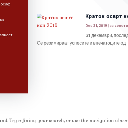
 Јосиф
Краток осврт к
ток
Dec 31, 2019
|
за селот
31 декември, послед
апност
Се резимираат успесите и впечатоците од п
d. Try refining your search, or use the navigation above 