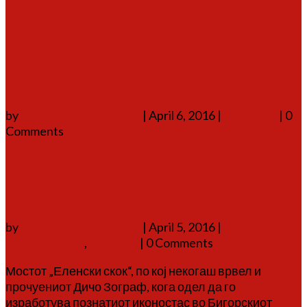
Повеќе
Тресонче и Лазарополе –
Истражи ја Македонија
by
Аврам Г. Аврамовски
|
April 6, 2016
|
за селото
| 0
Comments
Повеќе
Еленскок
by
Аврам Г. Аврамовски
|
April 5, 2016
|
знаменитости
,
природа
| 0 Comments
Мостот „Еленски скок“, по кој некогаш врвел и
прочуениот Дичо Зограф, кога одел да го
изработува познатиот иконостас во Бигорскиот