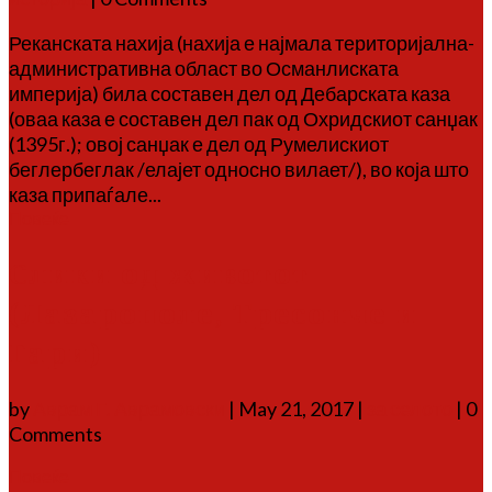
Реканската нахија (нахија е најмала територијална-
административна област во Османлиската
империја) била составен дел од Дебарската каза
(оваа каза е составен дел пак од Охридскиот санџак
(1395г.); овој санџак е дел од Румелискиот
беглербеглак /елајет односно вилает/), во која што
каза припаѓале...
Повеќе
Слики од животот
(Лазарополе, Тресонче и
Гари)
by
Аврам Г. Аврамовски
|
May 21, 2017
|
за селото
| 0
Comments
Повеќе