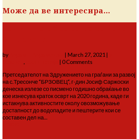
Може да ве интересира…
Годишно обраќање за 2020 –
ЗГ Брзовец
by
Аврам Г. Аврамовски
|
March 27, 2021
|
зг
брзовец
,
соопштенија
| 0 Comments
Претседателот на Здружението на граѓани за развој
на с.Тресонче “БРЗОВЕЦ“, г-дин Јосиф Саржоски
денеска излезе со писмено годишно обраќање во
кое изнесува краток осврт на 2020 година, каде ги
истакнува активностите околу овозможување
достапност до водопадите и пештерите кои се
составен дел на...
Повеќе