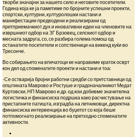
творби значајни за нашето село и неговите посетители.
Година која ке ја паметиме
по бројните успешни проекти,
спортски, културни, културолошки настани и
манифестации предводени и реализирани од
претприемачкиот дух и иновативни идеи на членовите на
извршниот одбор на ЗГ Брзовец, селскиот одбор и
месната задруга, со, се разбира голема помош од
останатите посетители и сопственици на викенд куќи во
Тресонче.
Во собирањето на впечатоци ке направиме краток осврт
кон дел од споменатите проекти и настани и тоа:
-Се остварија бројни работни средби со претставници од
општината Маврово и Ростуше и градоначалникот Медат
Куртовски, НП Маврово и др. од кои добивме значителна
логистичка и финансиска подршка како расчистување на
пристапните патишта, изградба на летниковци, директна
финансиска интервенција во буџетот со која беше
потпомогнато реализирање на претходно споменатите
активности.