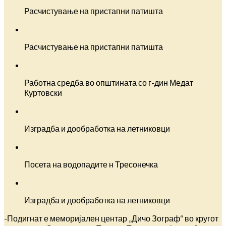
Расчистување на пристапни патишта
Расчистување на пристапни патишта
Работна средба во општината со г-дин Медат
Куртовски
Изградба и дообработка на летниковци
Посета на водопадите н Тресонечка
Изградба и дообработка на летниковци
-Подигнат е меморијален центар „Дичо Зограф“ во кругот