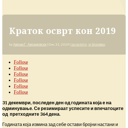
Краток осврт кон 2019
by
Аврам Г. Аврамовски
|
Dec 31, 2019
|
за селото
,
зг брзовец
Follow
Follow
Follow
Follow
Follow
Follow
31 декември, последен ден од годината која е на
одминување. Се резимираат успесите и впечатоците
од претходните 364 дена.
Годината која измина зад себе остави бројни настани и