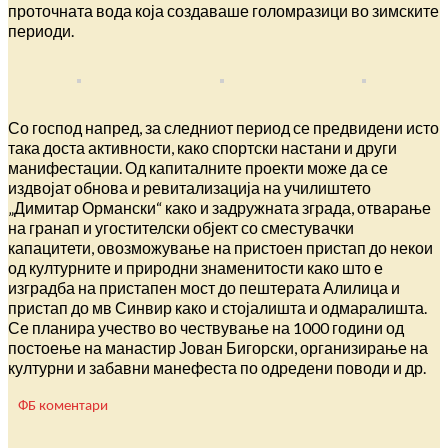
проточната вода која создаваше голомразици во зимските
периоди.
Со господ напред, за следниот период се предвидени исто
така доста активности, како спортски настани и други
манифестации. Од капиталните проекти може да се
издвојат обнова и ревитализација на училиштето
„Димитар Ормански“ како и задружната зграда, отварање
на гранап и угостителски објект со сместувачки
капацитети, овозможување на пристоен пристап до некои
од културните и природни знаменитости како што е
изградба на пристапен мост до пештерата Алилица и
пристап до мв Синвир како и стојалишта и одмаралишта.
Се планира учество во чествување на 1000 години од
постоење на манастир Јован Бигорски, организирање на
културни и забавни манефеста по одредени поводи и др.
ФБ коментари