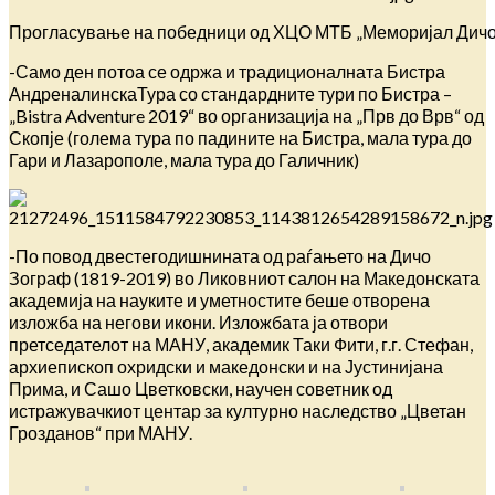
Прогласување на победници од ХЦО МТБ „Меморијал Дичо
-Само ден потоа се одржа и традиционалната Бистра
АндреналинскаТура со стандардните тури по Бистра –
„Bistra Adventure 2019“ во организација на „Прв до Врв“ од
Скопје (голема тура по падините на Бистра, мала тура до
Гари и Лазарополе, мала тура до Галичник)
-По повод двестегодишнината од раѓањето на Дичо
Зограф (1819-2019) во Ликовниот салон на Македонската
академија на науките и уметностите беше отворена
изложба на негови икони. Изложбата ја отвори
претседателот на МАНУ, академик Таки Фити, г.г. Стефан,
архиепископ охридски и македонски и на Јустинијана
Прима, и Сашо Цветковски, научен советник од
истражувачкиот центар за културно наследство „Цветан
Грозданов“ при МАНУ.