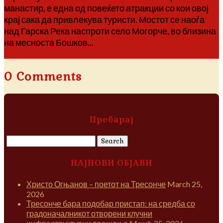
манастир, е една од повеќето атракции со кои овој
крај сака да привлекува туристи. Мостот се наоѓа
над Гарска Река наспроти село Могорче, во близина
на месноста Бошков...
Повеќе
0 Comments
Пребарај
Search
for:
НАЈНОВИ ОБЈАВИ
Христо Огњанов – поетот на Тресонче
March 25,
2026
Тресонче бара подобар пристап: на средба со
градоначалникот отворени клучни