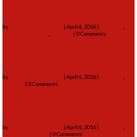
Тресонче во зима
by
Аврам Г. Аврамовски
|
April 6, 2016
|
за селото
,
некатегоризирано
,
природа
| 0 Comments
Повеќе
Село Тресонче
by
Аврам Г. Аврамовски
|
April 6, 2016
|
за селото
,
историја
| 0 Comments
Повеќе
Пат за Тресонче
by
Аврам Г. Аврамовски
|
April 6, 2016
|
за селото
,
некатегоризирано
| 0 Comments