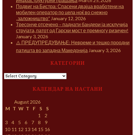
инфраструктурни прашања
March 25, 2026
Подвиг на Бистра: Спасени двајца вработени на
мобилен оператор по цела ноќ во снежно
„заложништво“
January 12, 2026
Тресонче отсечено – паднати бандери ја исклучија
струјата, патот од Гарски мост е премногу ризичен!
January 3, 2026
⚠️ ПРЕДУПРЕДУВАЊЕ: Невреме и тешко проодни
патишта во западна Македонија
January 3, 2026
КАТЕГОРИИ
КАТЕГОРИИ
КАЛЕНДАР НА НАСТАНИ
August 2026
M
T
W
T
F
S
S
1
2
3
4
5
6
7
8
9
10
11
12
13
14
15
16