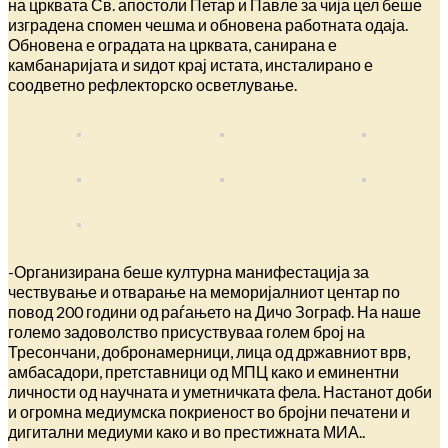
на црквата Св. апостоли Петар и Павле за чија цел беше
изградена спомен чешма и обновена работната одаја.
Обновена е оградата на црквата, санирана е
камбанаријата и ѕидот крај истата, инсталирано е
соодветно рефлекторско осветлување.
-Организирана беше културна манифестација за
чествување и отварање на меморијалниот центар по
повод 200 години од раѓањето на Дичо Зограф. На наше
големо задоволство присуствуваа голем број на
Тресончани, добронамерници, лица од државниот врв,
амбасадори, претставници од МПЦ како и еминентни
личности од научната и уметничката фела. Настанот доби
и огромна медиумска покриеност во бројни печатени и
дигитални медиуми како и во престижната МИА..