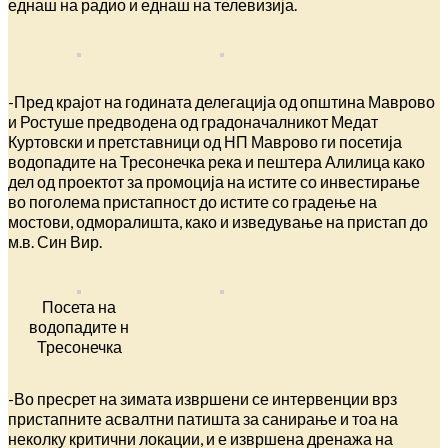
еднаш на радио и еднаш на телевизија.
-Пред крајот на годината делегација од општина Маврово
и Ростуше предводена од градоначалникот Медат
Куртовски и претставници од НП Маврово ги посетија
водопадите на Тресонечка река и пештера Алилица како
дел од проектот за промоција на истите со инвестирање
во поголема пристапност до истите со градење на
мостови, одморалишта, како и изведување на пристап до
м.в. Син Вир.
Посета на
водопадите н
Тресонечка
-Во пресрет на зимата извршени се интервенции врз
пристапните асвалтни патишта за санирање и тоа на
неколку критични локации, и е извршена дренажа на