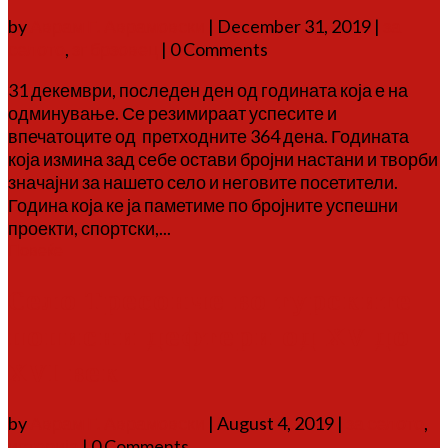
by
Аврам Г. Аврамовски
|
December 31, 2019
|
за
селото
,
зг брзовец
| 0 Comments
31 декември, последен ден од годината која е на
одминување. Се резимираат успесите и
впечатоците од претходните 364 дена. Годината
која измина зад себе остави бројни настани и творби
значајни за нашето село и неговите посетители.
Година која ке ја паметиме по бројните успешни
проекти, спортски,...
Повеќе
Село Тресонче во турските
пописни дефтери од XV до
XVI век
by
Аврам Г. Аврамовски
|
August 4, 2019
|
за селото
,
историја
| 0 Comments