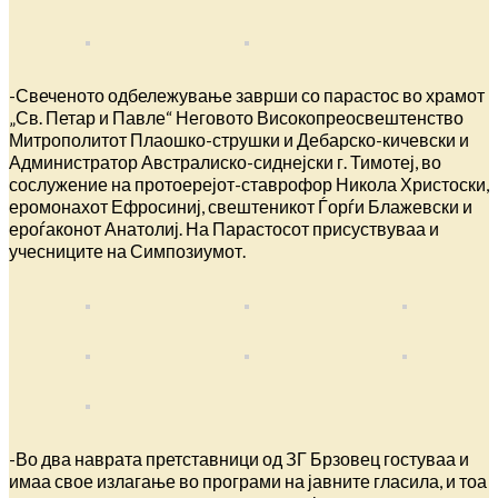
-Свеченото одбележување заврши со парастос во храмот
„Св. Петар и Павле“ Неговото Високопреосвештенство
Митрополитот Плаошко-струшки и Дебарско-кичевски и
Администратор Австралиско-сиднејски г. Тимотеј, во
сослужение на протоерејот-ставрофор Никола Христоски,
еромонахот Ефросиниј, свештеникот Ѓорѓи Блажевски и
ероѓаконот Анатолиј. На Парастосот присуствуваа и
учесниците на Симпозиумот.
-Во два наврата претставници од ЗГ Брзовец гостуваа и
имаа свое излагање во програми на јавните гласила, и тоа