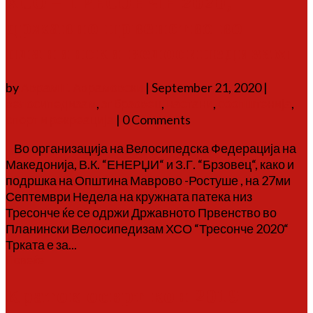
ХСО – ТРЕСОНЧЕ 2020,
државно првенство во
планински велосипедизам
by
Аврам Г. Аврамовски
|
September 21, 2020
|
велосипедизам
,
зг брзовец
,
настани
,
соопштенија
,
спорт и рекреација
| 0 Comments
Во организација на Велосипедска Федерација на
Македонија, В.К. “ЕНЕРЏИ“ и З.Г. “Брзовец“, како и
подршка на Општина Маврово -Ростуше , на 27ми
Септември Недела на кружната патека низ
Тресонче ќе се одржи Државното Првенство во
Планински Велосипедизам ХСО “Тресонче 2020“
Трката е за...
Повеќе
Краток осврт кон 2019