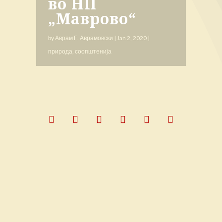
во НП
„Маврово“
by
Аврам Г. Аврамовски
|
Jan 2, 2020
|
природа
,
соопштенија