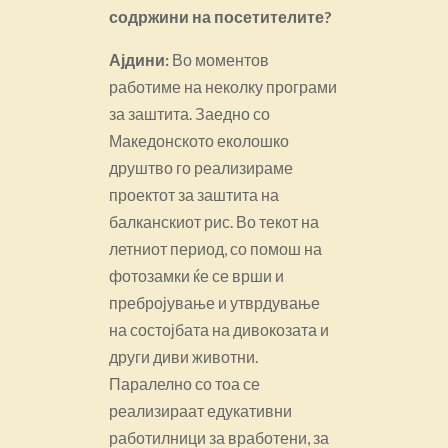
содржини на посетителите?
Ајдини:
Во моментов
работиме на неколку програми
за заштита. Заедно со
Македонското еколошко
друштво го реализираме
проектот за заштита на
балканскиот рис. Во текот на
летниот период, со помош на
фотозамки ќе се врши и
пребројување и утврдување
на состојбата на дивокозата и
други диви животни.
Паралелно со тоа се
реализираат едукативни
работилници за вработени, за