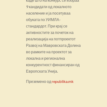
каде што на конкурс се избраа
9 кандидати од локалното
население и ја посетуваа
обуката по УИМЛА-
стандардот. При крај се
активностите за почеток на
реализација на потпроектот
Развој на Мавровската Долина
во рамките на проектот за
локална и регионална
конкурентност финансиран од
Европската Унија
.
Преземено од
republika.mk