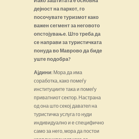
Иако заштитата е основна
дејност на паркот, го
посочувате туризмот како
важен сегмент за неговото
опстојување. Што треба да
се направи за туристичката
понуда во Маврово да биде
уште подобра?
Ајдини:
Мора да има
соработка, како помеѓу
институциите така и помеѓу
приватниот сектор. Настрана
од она што секој давател на
туристичка услуга го нуди
индивидуално и е специфично
само за него, мора да постои