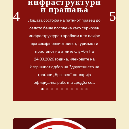
инфраструктурн
и прашања
Лошата состојба на патниот правец до
селото беше посочена како сериозен
инфраструктурен проблем што влијае
врз секојдневниот живот, туризмот и
пристапот на итните служби На
24.03.2026 година, членовите на
Извршниот одбор на Здружението на
граѓани „Брзовец“ остварија
официјална работна средба со...