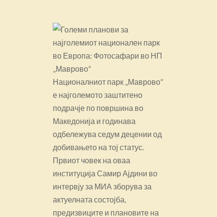
Националниот парк „Маврово“
е најголемото заштитено
подрачје по површина во
Македонија и годинава
одбележува седум децении од
добивањето на тој статус.
Првиот човек на оваа
институција Самир Ајдини во
интервју за МИА зборува за
актуелната состојба,
предизвиците и плановите на