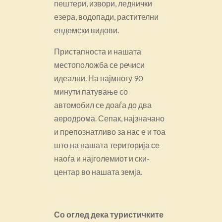
пештери, извори, леднички
езера, водопади, растителни
ендемски видови.
Пристапноста и нашата
местоположба се речиси
идеални. На најмногу 90
минути патување со
автомобил се доаѓа до два
аеродрома. Сепак, најзначано
и препознатливо за нас е и тоа
што на нашата територија се
наоѓа и најголемиот и ски-
центар во нашата земја.
Со оглед дека туристичките