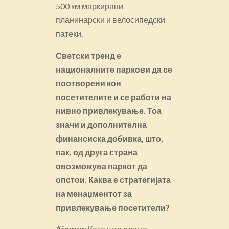
500 км маркирани
планинарски и велосипедски
патеки.
Светски тренд е
националните паркови да се
поотворени кон
посетителите и се работи на
нивно привлекување. Тоа
значи и дополнителна
финансиска добивка, што,
пак, од друга страна
овозможува паркот да
опстои. Каква е стратегијата
на менаџментот за
привлекување посетители?