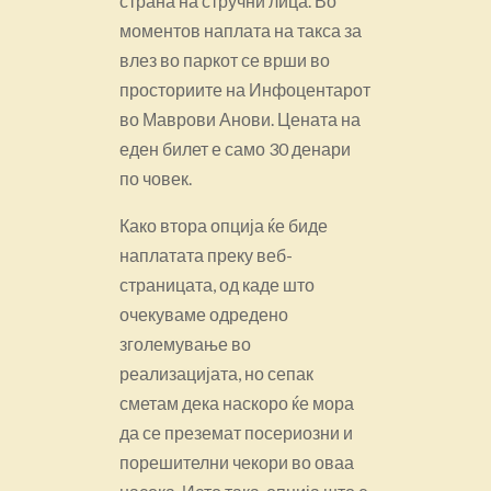
страна на стручни лица. Во
моментов наплата на такса за
влез во паркот се врши во
просториите на Инфоцентарот
во Маврови Анови. Цената на
еден билет е само 30 денари
по човек.
Како втора опција ќе биде
наплатата преку веб-
страницата, од каде што
очекуваме одредено
зголемување во
реализацијата, но сепак
сметам дека наскоро ќе мора
да се преземат посериозни и
порешителни чекори во оваа