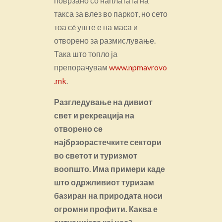
поврзано со наплатата на
такса за влез во паркот, но сето
тоа сè уште е на маса и
отворено за размислување.
Така што топло ја
препорачувам
www.npmavrovo
.mk
.
Разгледување на дивиот
свет и рекреација на
отворено се
најбрзорастечките сектори
во светот и туризмот
воопшто. Има примери каде
што
одржливиот туризам
базиран на природата носи
огромни профити. Каква е