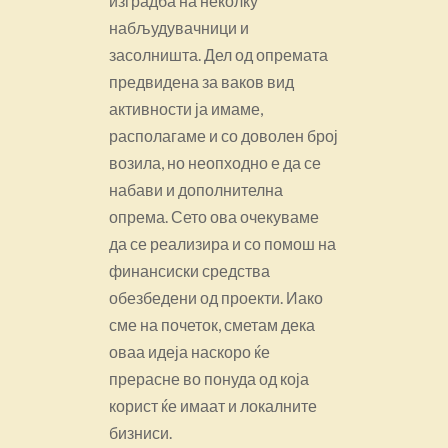
изградба на неколку
набљудувачници и
засолништа. Дел од опремата
предвидена за ваков вид
активности ја имаме,
располагаме и со доволен број
возила, но неопходно е да се
набави и дополнителна
опрема. Сето ова очекуваме
да се реализира и со помош на
финансиски средства
обезбедени од проекти. Иако
сме на почеток, сметам дека
оваа идеја наскоро ќе
прерасне во понуда од која
корист ќе имаат и локалните
бизниси.