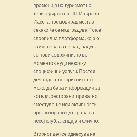
промоција на туризмот на
територијата на НП Маврово.
Иако ја промовиравме, таа
секако ќе се надградува. Тоа е
своевидна платформа, која е
замислена да се надградува
со нови содржини, но во
моментов нуди неколку
специфични услуги. Постои
дел каде што корисникот ќе
може да бара информации за
хотели, ресторани, приватно
сместување или активности
организирани од страна на
некој клуб, агенција и слично.
Вториот дел се однесува на