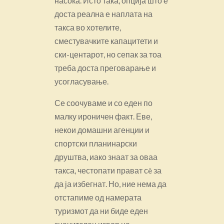
насока. Исто така, опција што е
доста реална е наплата на
такса во хотелите,
сместувачките капацитети и
ски-центарот, но сепак за тоа
треба доста преговарање и
усогласување.
Се соочуваме и со еден по
малку ироничен факт. Еве,
некои домашни агенции и
спортски планинарски
друштва, иако знаат за оваа
такса, честопати прават сè за
да ја избегнат. Но, ние нема да
отстапиме од намерата
туризмот да ни биде еден