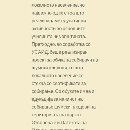
локалното население, но
најважно од сè е тоа што
реализираме едукативни
активности во основните
училишта низ општината.
Претходно, во соработка со
УСАИД, беше реализиран
проект за обука на собирачи на
шумски плодови, со што
локалното население се
стекна со сертификати за
собирање. Со обуките имаа и
едукација за начинот на
собирање шумски плодови на
територијата на паркот.
Отворена е и Патеката на