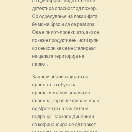
НП „Маврово“ каде што ќе се
детектира опасност од пожар.
Со одредување на локацијата
ќе може брзо и да се реагира.
Ова е пилот-проект што, ако се
покаже продуктивен, исти кули
со сензори ќе се инсталираат
на целата територија на
паркот.
Заврши реализацијата на
проектот за обука на
професионални водачи во
планина, кој беше финансиран
од Мрежата на заштитени
подрачја Паркови Динариди
со кофинансирање од паркот