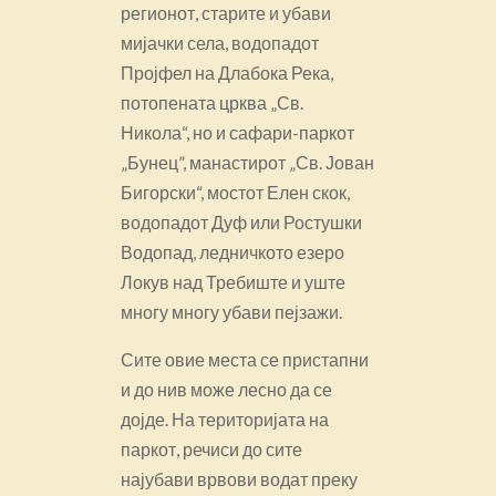
регионот, старите и убави
мијачки села, водопадот
Пројфел на Длабока Река,
потопената црква „Св.
Никола“, но и сафари-паркот
„Бунец”, манастирот „Св. Јован
Бигорски“, мостот Елен скок,
водопадот Дуф или Ростушки
Водопад, ледничкото езеро
Локув над Требиште и уште
многу многу убави пејзажи.
Сите овие места се пристапни
и до нив може лесно да се
дојде. На територијата на
паркот, речиси до сите
најубави врвови водат преку