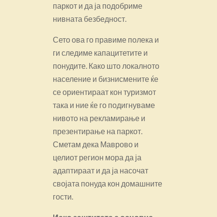
паркот и да ја подобриме
нивната безбедност.
Сето ова го правиме полека и
ги следиме капацитетите и
понудите. Како што локалното
население и бизнисмените ќе
се ориентираат кон туризмот
така и ние ќе го подигнуваме
нивото на рекламирање и
презентирање на паркот.
Сметам дека Маврово и
целиот регион мора да ја
адаптираат и да ја насочат
својата понуда кон домашните
гости.