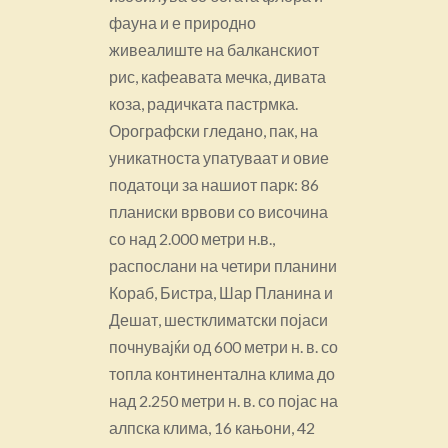
фауна и е природно
живеалиште на балканскиот
рис, кафеавата мечка, дивата
коза, радичката пастрмка.
Орографски гледано, пак, на
уникатноста упатуваат и овие
податоци за нашиот парк: 86
планиски врвови со височина
со над 2.000 метри н.в.,
распослани на четири планини
Кораб, Бистра, Шар Планина и
Дешат, шестклиматски појаси
почнувајќи од 600 метри н. в. со
топла континентална клима до
над 2.250 метри н. в. со појас на
алпска клима, 16 кањони, 42