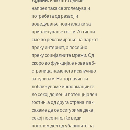
Ајдини:
Како што одиме
напред така се зголемува и
потребата од развој и
воведување нови алатки за
привлекување гости. Активни
сме во рекламирање на паркот
преку интернет, а посебно
преку социјалните мрежи. Од
скоро во функција е нова веб-
страница наменета исклучиво
за туризам. На тој начин ги
доближуваме информациите
до секој дојден и потенцијален
гостин, а од друга страна, пак,
сакаме да се осигуриме дека
секој посетител ќе види
поголем дел од убавините на