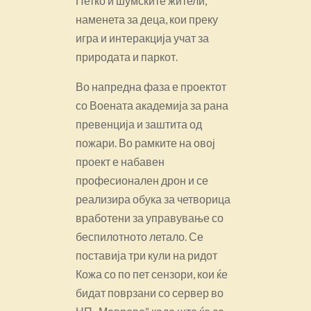
Петко и шумските жители,
наменета за деца, кои преку
игра и интеракција учат за
природата и паркот.
Во напредна фаза е проектот
со Воената академија за рана
превенција и заштита од
пожари. Во рамките на овој
проект е набавен
професионален дрон и се
реализира обука за четворица
вработени за управување со
беспилотното летало. Се
поставија три кули на ридот
Кожа со по пет сензори, кои ќе
бидат поврзани со сервер во