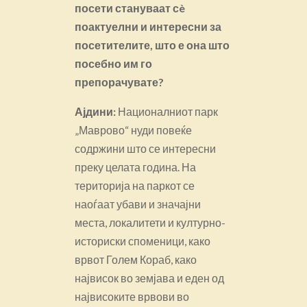
посети стануваат сè
поактуелни и интересни за
посетителите, што е она што
посебно им го
препорачувате?
Ајдини:
Националниот парк
„Маврово“ нуди повеќе
содржини што се интересни
преку целата година. На
територија на паркот се
наоѓаат убави и значајни
места, локалитети и културно-
историски споменици, како
врвот Голем Кораб, како
највисок во земјава и еден од
највисоките врвови во