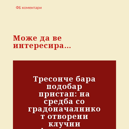
ФБ коментари
Може да ве
интересира…
Тресонче бара
подобар
пристап: на
средба со
градоначалнико
т отворени
клучни