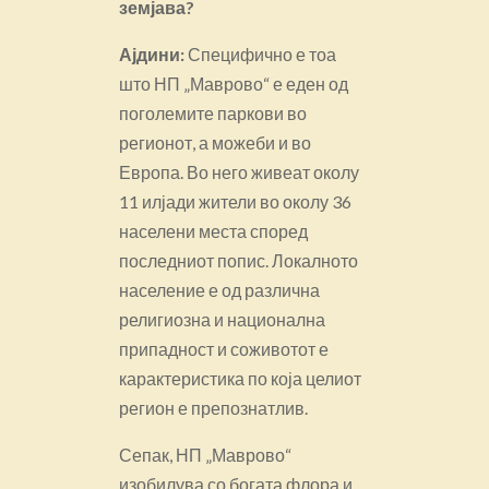
земјава?
Ајдини:
Специфично е тоа
што НП „Маврово“ е еден од
поголемите паркови во
регионот, а можеби и во
Европа. Во него живеат околу
11 илјади жители во околу 36
населени места според
последниот попис. Локалното
население е од различна
религиозна и национална
припадност и соживотот е
карактеристика по која целиот
регион е препознатлив.
Сепак, НП „Маврово“
изобилува со богата флора и