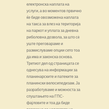
електронска наплата на
услуги, а во моментов првично
ќе биде овозможена наплата
на такса за влез на територија
на паркот и уплата за дневна
риболовна дозвола, за што сè
уште преговараме и
размислуваме опции сето тоа
да има и законска основа.
Третиот дел од страницата се
однесува на информации за
планинарските и патеките за
планински велосипедизам. Ја
разработуваме и можноста за
спуштањето на ГПС-
фајловите и тоа да биде