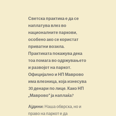
Светска практика е да се
наплатува влез во
националните паркови,
особено ако се користат
приватни возила.
Практиката покажува дека
тоа помага во одржувањето
и развојот на паркот.
Официјално и НП Маврово
има влезница, која изнесува
30 денари по лице. Како НП
„Маврово“ ја наплаќа?
Ајдини:
Наша обврска, но и
право на паркот е да