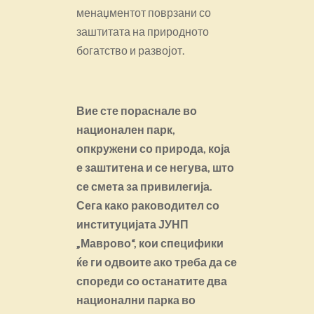
менаџментот поврзани со
заштитата на природното
богатство и развојот.
Вие сте пораснале во
национален парк,
опкружени со природа, која
е заштитена и се негува, што
се смета за привилегија.
Сега како раководител со
институцијата ЈУНП
„Маврово“, кои специфики
ќе ги одвоите ако треба да се
спореди со останатите два
национални парка во