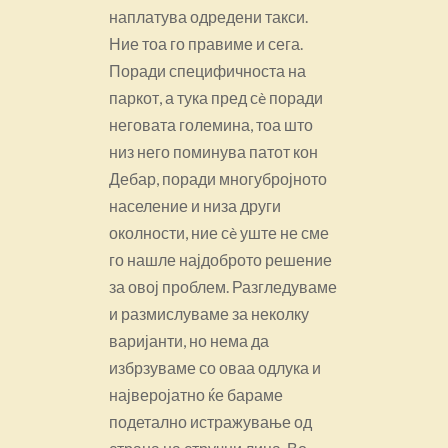
наплатува одредени такси.
Ние тоа го правиме и сега.
Поради специфичноста на
паркот, а тука пред сè поради
неговата големина, тоа што
низ него поминува патот кон
Дебар, поради многубројното
население и низа други
околности, ние сè уште не сме
го нашле најдоброто решение
за овој проблем. Разгледуваме
и размислуваме за неколку
варијанти, но нема да
избрзуваме со оваа одлука и
најверојатно ќе бараме
подетално истражување од