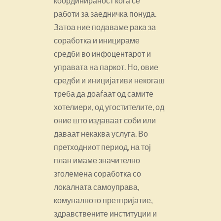
координираност кога се
работи за заедничка понуда.
Затоа ние подаваме рака за
соработка и иницираме
средби во инфоцентарот и
управата на паркот. Но, овие
средби и иницијативи некогаш
треба да доаѓаат од самите
хотелиери, од угостителите, од
оние што издаваат соби или
даваат некаква услуга. Во
претходниот период, на тој
план имаме значително
зголемена соработка со
локалната самоуправа,
комуналното претпријатие,
здравствените институции и