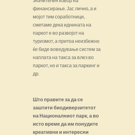
значителен извор на
финансирање. Јас лично, а и
мојот тим соработници,
сметаме дека иднината на
паркот е во развојот на
туризмот, а притоа неизбежно
ќе биде воведување систем за
наплата на такса за влез во
паркот, но и такса за паркинг и
др.
Што правите за да се
заштити биодиверзитетот
на Националниот парк, а во
исто време да им понудите
креативни и интересни