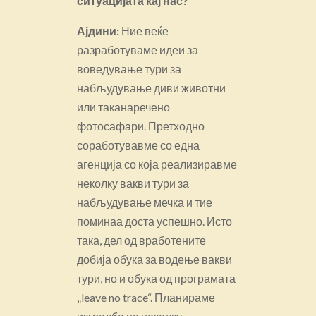
ситуацијата кај нас?
Ајдини:
Ние веќе
разработуваме идеи за
воведување тури за
набљудување диви животни
или таканаречено
фотосафари. Претходно
соработувавме со една
агенција со која реализиравме
неколку вакви тури за
набљудување мечка и тие
поминаа доста успешно. Исто
така, дел од вработените
добија обука за водење вакви
тури, но и обука од програмата
„leave no trace“. Планираме