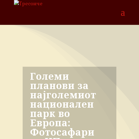
Големи
планови за
најголемиот
национален
парк во
Европа:
Фотосафари