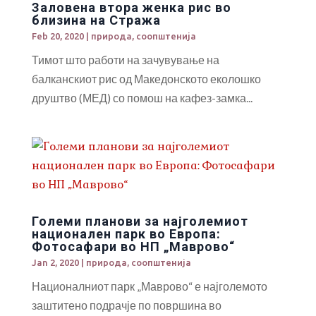
Заловена втора женка рис во
близина на Стража
Feb 20, 2020
|
природа
,
соопштенија
Тимот што работи на зачувување на
балканскиот рис од Македонското еколошко
друштво (МЕД) со помош на кафез-замка...
Големи планови за најголемиот
национален парк во Европа:
Фотосафари во НП „Маврово“
Jan 2, 2020
|
природа
,
соопштенија
Националниот парк „Маврово“ е најголемото
заштитено подрачје по површина во