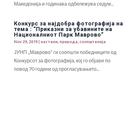
Македонија и годинава одбележува седум...
Конкурс за најдобра фотографија на
тема : “Приказни за убавините на
Националниот Парк Маврово”
Nov 29, 2019
|
настани
,
природа
,
соопштенија
ЈУНП „Маврово“ ги соопшти победниците од
Конкурсот за фотографија, кој го објави по
повод 70 години од прогласувањето...
Европската банка за обнова и развој