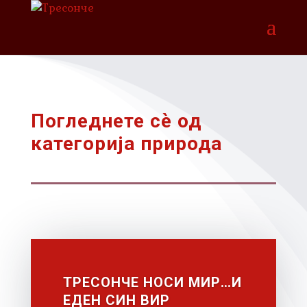
Погледнете сѐ од
категорија природа
ТРЕСОНЧЕ НОСИ МИР…И
ЕДЕН СИН ВИР