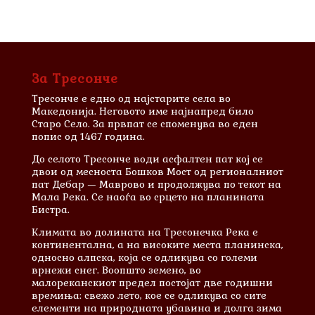
За Тресонче
Тресонче е едно од најстарите села во
Македонија. Неговото име најнапред било
Старо Село. За првпат се споменува во еден
попис од 1467 година.
До селото Тресонче води асфалтен пат кој се
двои од месноста Бошков Мост од регионалниот
пат Дебар — Маврово и продолжува по текот на
Мала Река. Се наоѓа во срцето на планината
Бистра.
Климата во долината на Тресонечка Река е
континентална, а на високите места планинска,
односно алпска, која се одликува со големи
врнежи снег. Воопшто земено, во
малореканскиот предел постојат две годишни
времиња: свежо лето, кое се одликува со сите
елементи на природната убавина и долга зима