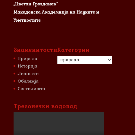
„Цветан Грозданов“
Македонска Академнија на Науките и
Уметностите
Знаменитости
Категории
Категории
Природа
Историја
Личности
Обележја
Светилишта
Тресонечки водопад