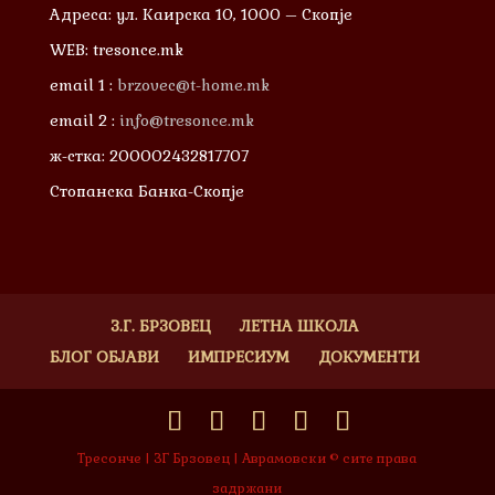
Адреса: ул. Каирска 10, 1000 – Скопје
WEB: tresonce.mk
email 1 :
brzovec@t-home.mk
email 2 :
info@tresonce.mk
ж-стка: 200002432817707
Стопанска Банка-Скопје
З.Г. БРЗОВЕЦ
ЛЕТНА ШКОЛА
БЛОГ ОБЈАВИ
ИМПРЕСИУМ
ДОКУМЕНТИ
Тресонче | ЗГ Брзовец | Аврамовски © сите права
задржани