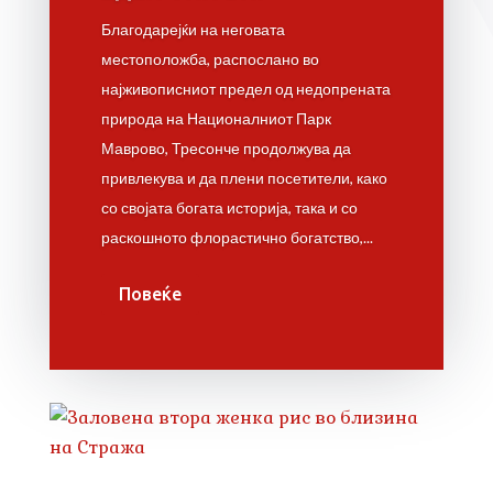
Благодарејќи на неговата
местоположба, распослано во
најживописниот предел од недопрената
природа на Националниот Парк
Маврово, Тресонче продолжува да
привлекува и да плени посетители, како
со својата богата историја, така и со
раскошното флорастично богатство,...
Повеќе