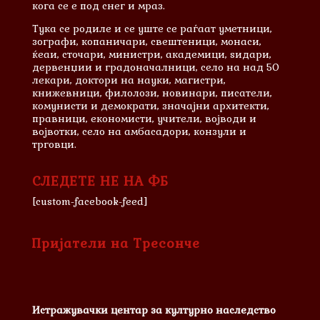
кога се е под снег и мраз.
Тука се родиле и сe уште се раѓаат уметници,
зографи, копаничари, свештеници, монаси,
ќеаи, сточари, министри, академици, ѕидари,
дервенџии и градоначалници, село на над 50
лекари, доктори на науки, магистри,
книжевници, филолози, новинари, писатели,
комунисти и демократи, значајни архитекти,
правници, економисти, учители, војводи и
војвотки, село на амбасадори, конзули и
трговци.
СЛЕДЕТЕ НЕ НА ФБ
[custom-facebook-feed]
Пријатели на Тресонче
Истражувачки центар за културно наследство