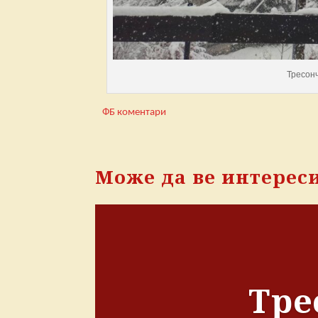
Тресонч
ФБ коментари
Може да ве интерес
Тре