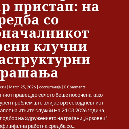
р пристап: на
редба со
оначалникот
рени клучни
аструктурни
прашања
ски
|
March 25, 2026
|
соопштенија
| 0 Comments
тниот правец до селото беше посочена како
урен проблем што влијае врз секојдневниот
тапот на итните служби На 24.03.2026 година,
 одбор на Здружението на граѓани „Брзовец“
официјална работна средба со...