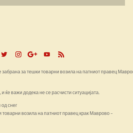
е забрана за тешки товарни возила на патниот правец Мавро
 и ќе важи додека не се расчисти ситуацијата.
 од снег
и товарни возила на патниот правец крак Маврово –