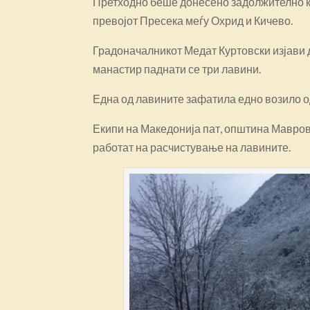
Претходно беше донесено задолжително к
превојот Пресека меѓу Охрид и Кичево.
Градоначалникот Медат Куртовски изјави д
манастир паднати се три лавини.
Една од лавините зафатила едно возило од
Екипи на Македонија пат, општина Мавров
работат на расчистување на лавините.