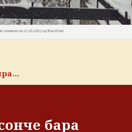
е-снимено на 21.03.2021 од Жан Илиќ
ира…
сонче бара