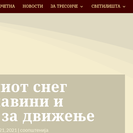
ОЧЕТНА
НОВОСТИ
ЗА ТРЕСОНЧЕ
СВЕТИЛИШТА
иот снег
лавини и
 за движење
21, 2021
|
соопштенија