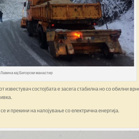
Лавина кај Бигорски манастир
т известувач состојбата е засега стабилна но со обилни вр
ривка.
се и прекини на напојување со електрична енергија.