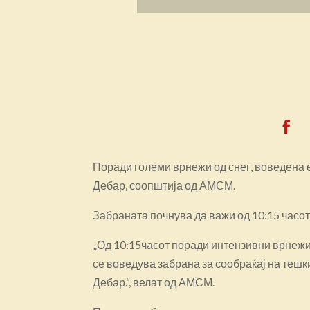
Поради големи врнежи од снег, воведена 
Дебар, соопштија од АМСМ.
Забраната почнува да важи од 10:15 часот,
„Од 10:15часот поради интензивни врнежи
се воведува забрана за сообраќај на тешк
Дебар.“, велат од АМСМ.