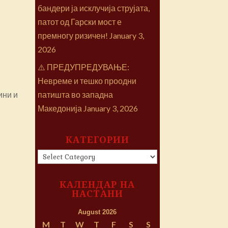
бандери ја исклучија струјата,
патот од Гарски мост е
премногу ризичен!
January 3,
2026
⚠️ ПРЕДУПРЕДУВАЊЕ:
Невреме и тешко проодни
патишта во западна
ини и
Македонија
January 3, 2026
КАТЕГОРИИ
КАТЕГОРИИ
КАЛЕНДАР НА
НАСТАНИ
August 2026
M
T
W
T
F
S
S