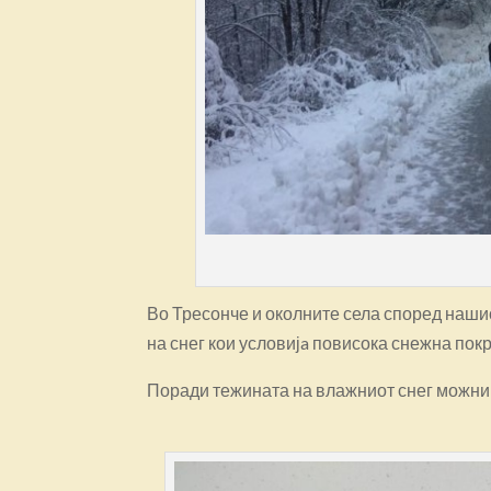
Во Тресонче и околните села според нашио
на снег кои условијa повисока снежна пок
Поради тежината на влажниот снег можни 