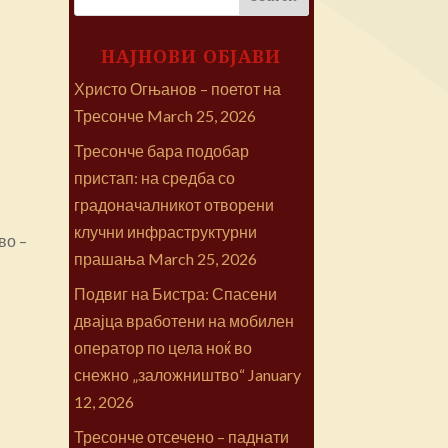
НАЈНОВИ ОБЈАВИ
Христо Огњанов – поетот на
Тресонче
March 25, 2026
Тресонче бара подобар
пристап: на средба со
градоначалникот отворени
клучни инфраструктурни
во –
прашања
March 25, 2026
Подвиг на Бистра: Спасени
двајца вработени на мобилен
оператор по цела ноќ во
снежно „заложништво“
January
12, 2026
Тресонче отсечено – паднати