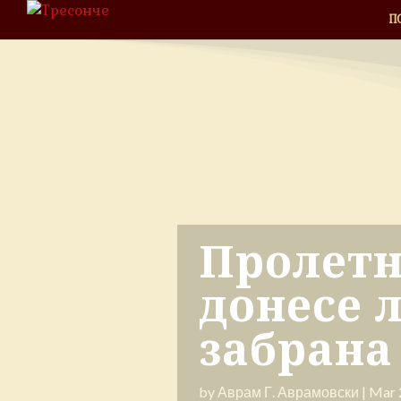
П
Пролетн
донесе 
забрана
by
Аврам Г. Аврамовски
|
Mar 