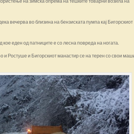
ористење на зимска опрема на тешките товарни возила на
ека вечерва во близина на бензиската пумпа кај Бигорскиот
 кое еден од патниците е со лесна повреда на ногата.
о и Ростуше и Бигорскиот манастир се на терен со свои маш