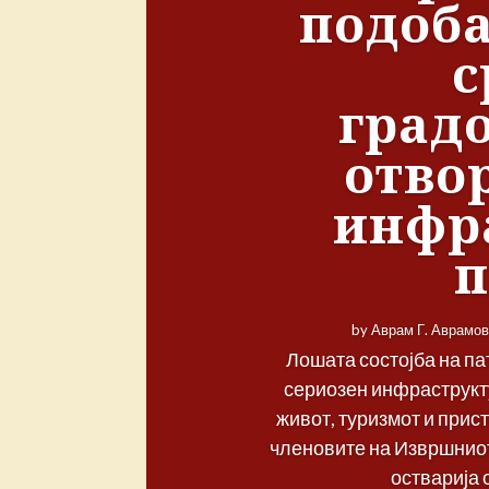
подоба
с
град
отво
инфр
by
Аврам Г. Аврамов
Лошата состојба на па
сериозен инфраструкт
живот, туризмот и прис
членовите на Извршниот
остварија 