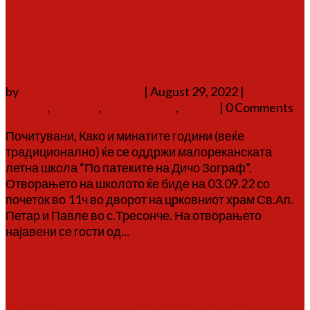
Трета Малореканска
Зографска Школа
by
Аврам Г. Аврамовски
|
August 29, 2022
|
дичо
зограф
,
настани
,
соопштенија
,
школа
| 0 Comments
Почитувани, Како и минатите години (веќе
традиционално) ќе се оддржи малореканската
летна школа “По патеките на Дичо Зограф”.
Отворањето на школото ќе биде на 03.09.22 со
почеток во 11ч во дворот на црковниот храм Св.Ап.
Петар и Павле во с.Тресонче. На отворањето
најавени се гости од...
Повеќе
Втора малореканска летна
школа „По патеките на