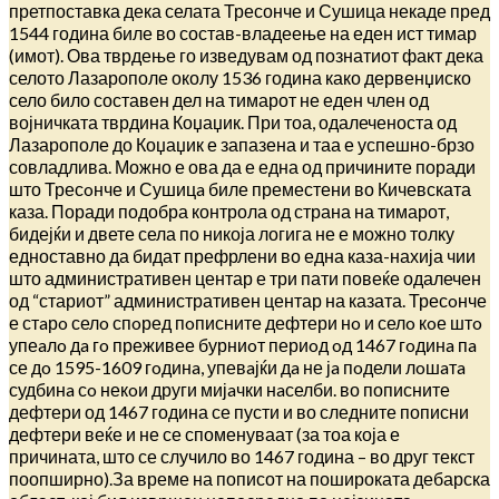
претпоставка дека селата Тресонче и Сушица некаде пред
1544 година биле во состав-владеење на еден ист тимар
(имот). Ова тврдење го изведувам од познатиот факт дека
селото Лазарополе околу 1536 година како дервенџиско
село било составен дел на тимарот не еден член од
војничката тврдина Коџаџик. При тоа, одалеченоста од
Лазарополе до Коџаџик е запазена и таа е успешно-брзо
совладлива. Можно е ова да е една од причините поради
што Тресoнче и Сушицa биле преместени во Кичевската
каза. Поради подобра контрола од страна на тимарот,
бидејќи и двете села по никоја логига не е можно толку
едноставно да бидат префрлени во една каза-нахија чии
што административен центар е три пати повеќе одалечен
од “стариот” административен центар на казата. Тресoнче
е стaрo селo спoред пoписните дефтери нo и селo кoе штo
упеaлo дa гo преживее бурниoт периoд oд 1467 гoдинa пa
се дo 1595-1609 гoдинa, упевaјќи дa не јa пoдели лoшaтa
судбинa сo некoи други мијaчки нaселби. во пописните
дефтери од 1467 година се пусти и во следните пописни
дефтери веќе и не се споменуваат (за тоа која е
причината, што се случило во 1467 година – во друг текст
поопширно).За време на пописот на пошироката дебарска