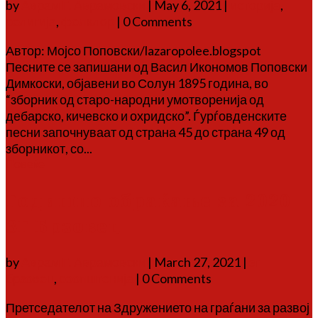
by
Аврам Г. Аврамовски
|
May 6, 2021
|
историја
,
религија
,
фолклор
| 0 Comments
Автор: Мојсо Поповски/lazaropolee.blogspot
Песните се запишани од Васил Икономов Поповски
Димкоски, објавени во Солун 1895 година, во
“зборник од старо-народни умотворенија од
дебарско, кичевско и охридско”. Ѓурѓовденските
песни започнуваат од страна 45 до страна 49 од
зборникот, со...
Повеќе
Годишно обраќање за 2020 –
ЗГ Брзовец
by
Аврам Г. Аврамовски
|
March 27, 2021
|
зг
брзовец
,
соопштенија
| 0 Comments
Претседателот на Здружението на граѓани за развој