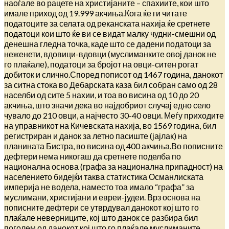
наоѓале во рацете на христијаните – спахиите, кои што
имале приход од 19.999 акчиња.Кога ќе ги читате
податоците за селата од реканската нахија ќе сретнете
податоци кои што ќе ви се видат малку чудни-смешни од
денешна гледна точка, каде што се дадени податоци за
неженети, вдовици-вдовци (муслиманките овој данок не
го плаќале), податоци за бројот на овци-ситен рогат
добиток и слично.Според пописот од 1467 година, данокот
за ситна стока во Дебарската каза бил собран само од 28
населби од сите 5 нахии, и тоа во висина од 10 до 20
акчиња, што значи дека во најдобриот случај едно село
чувало до 210 овци, а најчесто 30-40 овци. Меѓу приходите
на управникот на Кичевската нахија, во 1569 година, бил
регистриран и данок за летно пасиште (јајлак) на
планината Бистра, во висина од 400 акчиња.Во пописните
дефтери нема никогаш да сретнете поделба по
национална основа (графа за национална припадност) на
населението бидејќи таква статистика Османлиската
империја не водела, наместо тоа имало “графа” за
муслимани, христијани и евреи-јудеи. Врз основа на
пописните дефтери се утврдувал данокот кој што го
плаќале неверниците, кој што данок се разбира бил
поголем од данокот кој што го плаќале муслиманите.