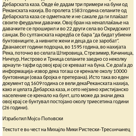
Дебарската каза. Овде ќе дадам три примери на буни од
Реканската нахија. Во пролета 1583 година селаните од
Дебарската каза се одметнале и не сакале да ги плаќаат
своите феудални давачки. Овој бран на ненаплаќање на
давачките се проширил и во 22 други села во Охридскиот
санџак. Во султанската наредба се бара “да бидат убиени
бунтовниците, а нивните жени и деца да се заробат”.
Дванаесет години подоцна, во 1595 година, во нахијата
Река, поточно во селата Штировица, Стрезимир, Кичиница,
Ничпур, Нистрово и Трница селаните заедно со неколку
арнаути-тајфи од овој крај се креваат на буна. Се доаѓа до
информација-извор дека тогаш се кренале околу 10000
бунтовници (оваа бројка е претерана). Исто така во еден
документ од 1609 година се вели декаРеканската нахија,
како и целата Дебарска каза, и сето нејзино христијанско
население се кренало на бунт, што може да значи дека
овој крај се бунтувал постојано околу триесетина години
(26 години).
Изрaбoтил Мoјсo Пoпoвски
Текстoт е вo чест нa Михaјлo Мики Ристески-Тресoнчaнец