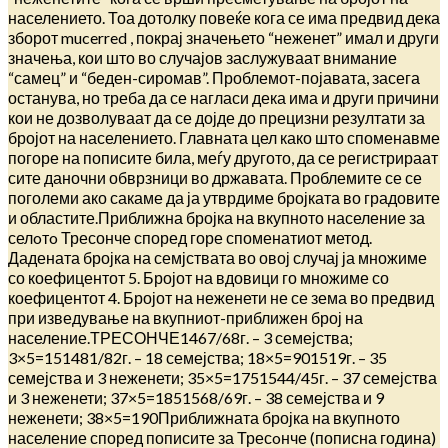
населението. Тоа дотолку повеќе кога се има предвид дека
зборот mucerred , покрај значењето “неженет” имал и други
значења, кои што во случајов заслужуваат внимание
“самец” и “беден-сиромав”. Проблемот-појавата, засега
останува, но треба да се нагласи дека има и други причини
кои не дозволуваат да се дојде до прецизни резултати за
бројот на населението. Главната цел како што споменавме
погоре на пописите била, меѓу другото, да се регистрираат
сите даночни обврзници во државата. Проблемите се се
поголеми ако сакаме да ја утврдиме бројката во градовите
и областите.Приближна бројка на вкупното население за
селoтo Тресонче според горе споменатиот метод.
Дадената бројка на семјствата во овој случај ја множиме
со коефицентот 5. Бројот на вдовици го множиме со
коефицентот 4. Бројот на неженети не се зема во предвид
при изведување на вкупниот-приближен број на
население.ТРЕСОНЧЕ1467/68г. – 3 семејства;
3×5=151481/82г. – 18 семејства; 18×5=901519г. – 35
семејства и 3 неженети; 35×5=1751544/45г. – 37 семејства
и 3 неженети; 37×5=1851568/69г. – 38 семејства и 9
неженети; 38×5=190Приближната бројка на вкупното
население според пописите за Тресoнче (пописна година)