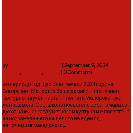
Повеќе
Заврши петтата
Малореканска летна школа
– „По патеките на Дичо
Зограф“
by
Аврам Г. Аврамовски
|
September 9, 2024
|
дичо
зограф
,
настани
,
школа
| 0 Comments
Во периодот од 1 до 6 септември 2024 година,
Бигорскиот Манастир беше домаќин на значаен
културно-научен настан – петтата Малореканска
летна школа. Овој школа посветено се занимава со
духот на мијачката уметност и култура и е посветена
на истражувањето на делото на еден од
најголемите македонски...
Повеќе