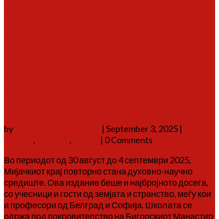
Повеќе
Заврши шестата
Малореканска летна школа
„По патеките на Дичо
Зограф“ (30 август – 4
септември 2025)
by
Аврам Г. Аврамовски
|
September 3, 2025
|
дичо
зограф
,
настани
,
школа
| 0 Comments
Во периодот од 30 август до 4 септември 2025,
Мијачкиот крај повторно стана духовно-научно
средиште. Ова издание беше и најбројното досега,
со учесници и гости од земјата и странство, меѓу кои
и професори од Белград и Софија. Школата се
одржа под покровителство на Бигорскиот Манастир