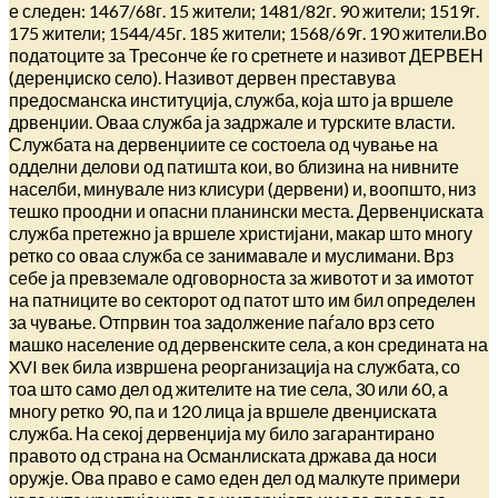
е следен: 1467/68г. 15 жители; 1481/82г. 90 жители; 1519г.
175 жители; 1544/45г. 185 жители; 1568/69г. 190 жители.Во
податоците за Тресoнче ќе го сретнете и називот ДЕРВЕН
(деренџиско село). Називот дервен преставува
предосманска институција, служба, која што ја вршеле
дрвенџии. Оваа служба ја задржале и турските власти.
Службата на дервенџиите се состоела од чување на
одделни делови од патишта кои, во близина на нивните
населби, минувале низ клисури (дервени) и, воопшто, низ
тешко проодни и опасни планински места. Дервенџиската
служба претежно ја вршеле христијани, макар што многу
ретко со оваа служба се занимавале и муслимани. Врз
себе ја превземале одговорноста за животот и за имотот
на патниците во секторот од патот што им бил определен
за чување. Отпрвин тоа задолжение паѓало врз сето
машко население од дервенските села, а кон средината на
XVI век била извршена реорганизација на службата, со
тоа што само дел од жителите на тие села, 30 или 60, а
многу ретко 90, па и 120 лица ја вршеле двенџиската
служба. На секој дервенџија му било загарантирано
правото од страна на Османлиската држава да носи
оружје. Ова право е само еден дел од малкуте примери