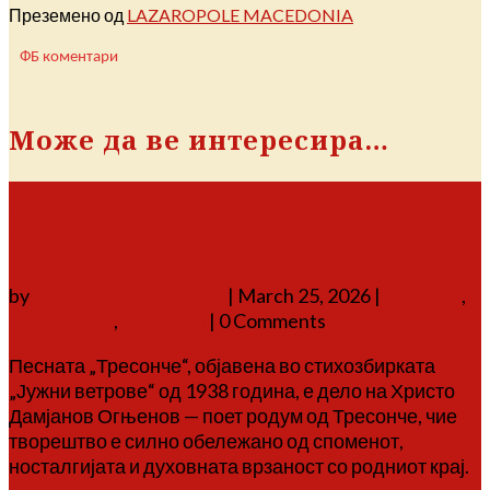
Преземено од
LAZAROPOLE MACEDONIA
ФБ коментари
Може да ве интересира…
Христо Огњанов – поетот на
Тресонче
by
Аврам Г. Аврамовски
|
March 25, 2026
|
историја
,
литература
,
личности
| 0 Comments
Песната „Тресонче“, објавена во стихозбирката
„Јужни ветрове“ од 1938 година, е дело на Христо
Дамјанов Огњенов — поет родум од Тресонче, чие
творештво е силно обележано од споменот,
носталгијата и духовната врзаност со родниот крај.