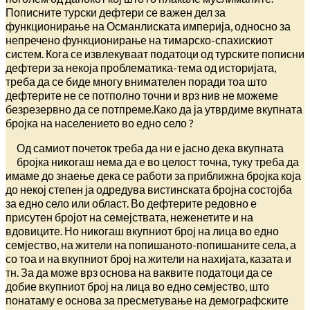
Пописните турски дефтери се важен дел за
функционирање на Османлиската империја, односно за
непречено функционирање на тимарско-спахискиот
систем. Кога се извлекуваат податоци од турските пописни
дефтери за некоја проблематика-тема од историјата,
треба да се биде многу внимателен поради тоа што
дефтерите не се потполно точни и врз нив не можеме
безрезервно да се потпреме.Како да ја утврдиме вкупната
бројка на населението во едно село ?
Од самиот почеток треба да ни е јасно дека вкупната
бројка никогаш нема да е во целост точна, туку треба да
имаме до знаење дека се работи за приближна бројка која
до некој степeн ја одредува вистинската бројна состојба
за едно село или област. Во дефтерите редовно е
присутен бројот на семејствата, неженетите и на
вдовиците. Но никогаш вкупниот број на лица во едно
семјество, на жители на попишаното-попишаните села, а
со тоа и на вкупниот број на жители на нахијата, казата и
тн. За да може врз основа на ваквите податоци да се
добие вкупниот број на лица во едно семјество, што
понатаму е основа за пресметување на демографските