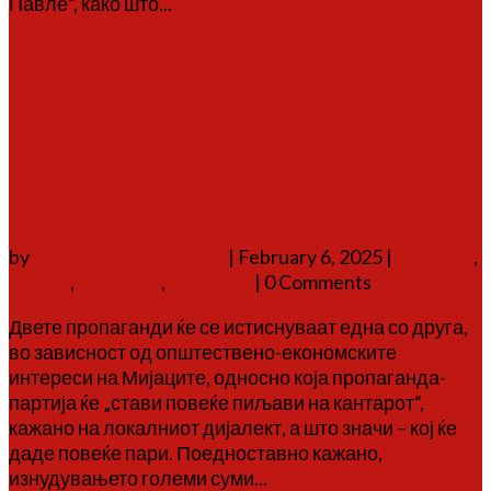
Павле“, како што...
Повеќе
Мијаците се чисто
македонско племе, кое било
на удар на соседните
пропаганди уште од XIX век
by
Аврам Г. Аврамовски
|
February 6, 2025
|
историја
,
мијаци
,
обележја
,
фолклор
| 0 Comments
Двете пропаганди ќе се истиснуваат една со друга,
во зависност од општествено-економските
интереси на Мијаците, односно која пропаганда-
партија ќе „стави повеќе пиљави на кантарот“,
кажано на локалниот дијалект, а што значи – кој ќе
даде повеќе пари. Поедноставно кажано,
изнудувањето големи суми...