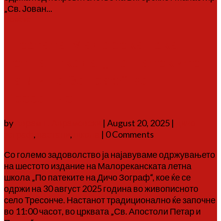
„Св. Јован...
Повеќе
Шестата Малореканска
летна школа „По патеките
на Дичо Зограф“ во
Тресонче
by
Аврам Г. Аврамовски
|
August 20, 2025
|
дичо
зограф
,
настани
,
школа
| 0 Comments
Со големо задоволство ја најавуваме одржувањето
на шестото издание на Малореканската летна
школа „По патеките на Дичо Зограф“, кое ќе се
одржи на 30 август 2025 година во живописното
село Тресонче. Настанот традиционално ќе започне
во 11:00 часот, во црквата „Св. Апостоли Петар и