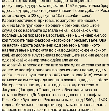
област, кој бил извршен непосредно по нејзината
реокупација од турската војска, во 1467 година, голем број
од села од пределските целини (нахии) Горни Дебар и Река
останале пусти (28 од вкупно 105 населби – села).
Карактеристично е, притоа, што запустените населби
обично биле групирани во оделни региони, како што е
случајот со населбите од Мала Река. Тоа секако било
последица од поразот на востаниците на Скендер-бег, со
кои турските пацифактори жестоко се пресметувале. Ова
се настани доста одалечени од времето на првичното
навлегување на турската војска во дебарско-реканскиот
крај, но добро ги илустрираат последиците за оние делови
од овој крај кои енергично одбивале да се
покорат.Интересно е и тоа што за дел од овие села кои што
денес не постојат, оние кои во временскиот период од XV
до XVI век се науштени (во 1467 година повеќето), сеуште
не може да им се одреди нивната локација, каде се ноѓале.
Интересен за нас податокот од ваков вид е за селото
Јагурица(Јагорица).Подоцна се забележани низа на
локални буни во Дебарската каза, односно во нахијата
Река. Овие бунтови во Реканската нахија, од 1560 до 1609
година, биле насочени против турската централна власт,
односно против турските власти во самата нахија и