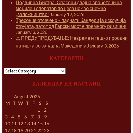
Подвиг на Бистра: Спасени двајца вработени на
мобилен оператор по цела ноќ во снежно
„заложништво“
January 12, 2026
Тресонче отсечено – паднати бандери ја исклучија
струјата, патот од Гарски мост е премногу ризичен!
January 3, 2026
⚠️ ПРЕДУПРЕДУВАЊЕ: Невреме и тешко проодни
патишта во западна Македонија
January 3, 2026
КАТЕГОРИИ
КАТЕГОРИИ
КАЛЕНДАР НА НАСТАНИ
August 2026
M
T
W
T
F
S
S
1
2
3
4
5
6
7
8
9
10
11
12
13
14
15
16
17
18
19
20
21
22
23