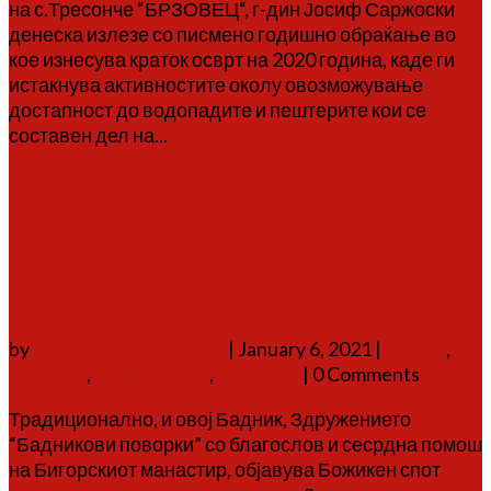
на с.Тресонче “БРЗОВЕЦ“, г-дин Јосиф Саржоски
денеска излезе со писмено годишно обраќање во
кое изнесува краток осврт на 2020 година, каде ги
истакнува активностите околу овозможување
достапност до водопадите и пештерите кои се
составен дел на...
Повеќе
Нова божикна каланда
„Христос се раѓа, на светот
радост“
by
Аврам Г. Аврамовски
|
January 6, 2021
|
мијаци
,
религија
,
соопштенија
,
фолклор
| 0 Comments
Традиционално, и овој Бадник, Здружението
“Бадникови поворки” со благослов и сесрдна помош
на Бигорскиот манастир, објавува Божикен спот