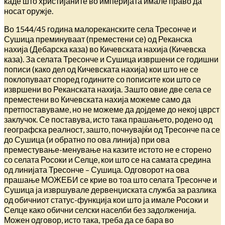
каде што христијаните во империјата имале право да
носат оружје.
Во 1544/45 година малореканските села Тресонче и
Сушица преминуваат (преместени се) од Реканска
нахија (Дебарска каза) во Кичевската нахија (Кичевска
каза). За селата Тресонче и Сушица извршени се годишни
пописи (како дел од Кичевската нахија) кои што не се
поклопуваат според годините со пописите кои што се
извршени во Реканската нахија. Зашто овие две села се
преместени во Кичевската нахија можеме само да
претпоставуваме, но не можеме да дојдеме до некој цврст
заклучок. Се поставува, исто така прашањето, родено од
географска реалност, зашто, почнувајќи од Тресонче па се
до Сушица (и обратно по ова линија) при ова
преместување-менување на казите истото не е сторено
со селата Росоки и Селце, кои што се на самата средина
од линијата Тресонче – Сушица. Одговорот на ова
прашање МОЖЕБИ се крие во тоа што селата Тресонче и
Сушица ја извршувале дервенџиската служба за разлика
од обичниот статус-функција кои што ја имале Росоки и
Селце како обични селски населби без задолженија.
Можен одговор, исто така, треба да се бара во