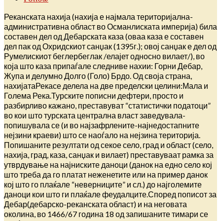
Реканската нахија (нахија е најмала територијална-
административна област во Османлиската империја) била
составен дел од Дебарската каза (оваа каза е составен
дел пак од Охридскиот санџак (1395г.); овој санџак е дел од
Румелискиот беглербеглак /елајет односно вилает/), во
која што каза припаѓале следниве нахии: Горни Дебар,
Жупа и делумно Долго (Голо) Брдо. Од своја страна,
нахијатаРекасе делела на две пределски целини:Мала и
Голема Река.Турските пописни дефтери, просто и
разбирливо кажано, преставуват “статистички податоци”
во кои што турската централна власт заведувала-
попишувала се (и во најзафрлените-најнедостапните
нејзини краеви) што се наоѓало на нејзина територија.
Попишаните резултати од секое село, град и област (село,
нахија, град, каза, санџак и вилает) преставуваат рамка за
утврдување на најниските даноци (данок на едно село кој
што треба да го платат неженетите или на пример данок
кој што го плаќале “неверниците” и сл.) до најголемите
даноци кои што ги плаќале феудалците.Според пописот за
Дебар(дебарско-реканската област) и на неговата
околина, во 1466/67 година 18 од запишаните тимари се