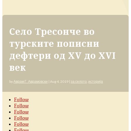
Село Тресонче во
турските пописни
дефтери од XV до XVI
век
by
Аврам Г. Аврамовски
|
Aug 4, 2019
|
за селото
,
историја
Follow
Follow
Follow
Follow
Follow
Follow