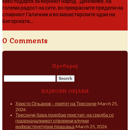
како подарок за верниот народ. -Деновиве, на
голема радост на сите, во прекрасните предели на
славниот Галичник и во манастирските одаи на
Бигорската...
Повеќе
0 Comments
Пребарај
Search
for:
НАЈНОВИ ОБЈАВИ
Христо Огњанов – поетот на Тресонче
March 25,
2026
Тресонче бара подобар пристап: на средба со
градоначалникот отворени клучни
инфраструктурни прашања
March 25, 2026