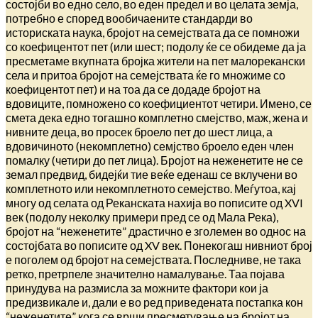
состојби во едно село, во еден предел и во целата земја,
потребно е според вообичаените стандарди во
историската наука, бројот на семејствата да се помножи
со коефицентот пет (или шест; подолу ќе се обидеме да ја
пресметаме вкупната бројка жители на пет малорекански
села и притоа бројот на семејствата ќе го множиме со
коефицентот пет) и на тоа да се додаде бројот на
вдовиците, помножено со коефициентот четири. Имено, се
смета дека едно тогашно комплетно смејство, маж, жена и
нивните деца, во просек броело пет до шест лица, а
вдовичиното (некомплетно) семјство броело еден член
помалку (четири до пет лица). Бројот на неженетите не се
земал предвид, бидејќи тие веќе еденаш се вклучени во
комплетното или некомплетното семејство. Меѓутоа, кај
многу од селата од Реканската нахија во пописите од XVI
век (подолу неколку примери пред се од Мала Река),
бројот на “неженетите” драстично е зголемен во однос на
состојбата во пописите од XV век. Понекогаш нивниот број
е поголем од бројот на семејствата. Последниве, не така
ретко, претрпеле значително намалување. Таа појава
принудува на размисла за можните фактори кои ја
предизвикале и, дали е во ред приведената постапка кон
“неженетите” кога се врши пресметување на бројот на