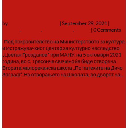
Дичо Зограф“
by
Аврам Г. Аврамовски
|
September 29, 2021
|
дичо
зограф
,
настани
,
соопштенија
,
школа
| 0 Comments
Под покровителство на Министерството за култура
и Истражувачкиот центар за културно наследство
„Цветан Грозданов“ при МАНУ, на 5 октомври 2021
година, во с. Тресонче свечено ќе биде отворена
Втората малореканска школа „По патеките на Дичо
Зограф“. На отворањето на Школата, во дворот на...
Повеќе
Адети и песни кои се пееле
за празникот Св.Ѓорѓија
(Ѓурѓовден) во Мијачијата