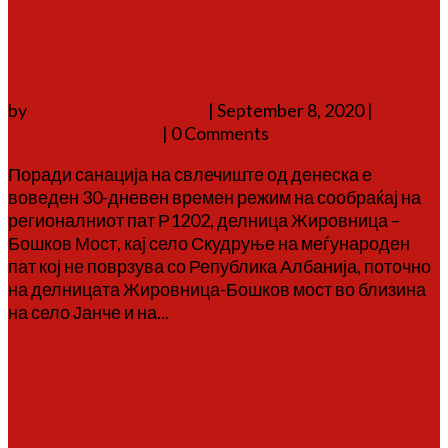
на делницата Жировница-
Бошков Мост
by
Аврам Г. Аврамовски
|
September 8, 2020
|
некатегоризирано
| 0 Comments
Поради санација на свлечиште од денеска е
воведен 30-дневен времен режим на сообраќај на
регионалниот пат Р1202, делница Жировница –
Бошков Мост, кај село Скудруње на меѓународен
пат кој не поврзува со Република Албанија, поточно
на делницата Жировница-Бошков мост во близина
на село Јанче и на...
Повеќе
Заврши научната
конференција во чест на