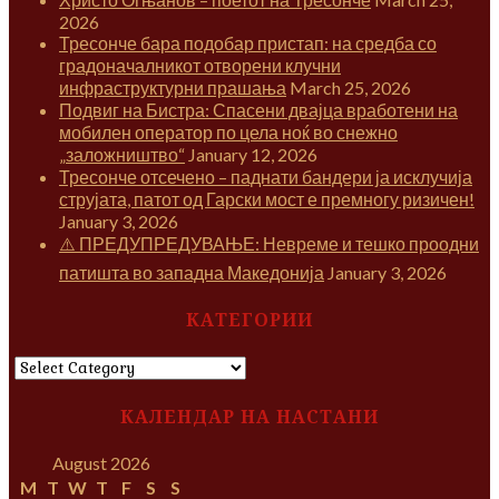
2026
Тресонче бара подобар пристап: на средба со
градоначалникот отворени клучни
инфраструктурни прашања
March 25, 2026
Подвиг на Бистра: Спасени двајца вработени на
мобилен оператор по цела ноќ во снежно
„заложништво“
January 12, 2026
Тресонче отсечено – паднати бандери ја исклучија
струјата, патот од Гарски мост е премногу ризичен!
January 3, 2026
⚠️ ПРЕДУПРЕДУВАЊЕ: Невреме и тешко проодни
патишта во западна Македонија
January 3, 2026
КАТЕГОРИИ
КАТЕГОРИИ
КАЛЕНДАР НА НАСТАНИ
August 2026
M
T
W
T
F
S
S