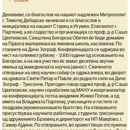
Деновиве, со благослов на нашиот надлежен Митрополит
г. Тимотеј Дебарско-кичевски и со благослов и
иницијатива на нашиот Старец и Игумен, Епископот г.
Партениј, а во содејство и организација со проф. д-р Сашо
Цветковски, Свештена Бигорска Обител ќе биде домаќин
на Првата малореканска ликовна школа, насловена: По
стапките на Дичо Зограф. Конференцијата се одржува во
чест на големиот јубилеј – 1000 години од основањето на
Бигорски, а на неа учество ќе земат десетина звучни
имиња од македонската научна јавност. Свеченото
отворање на овој научен собир се одржа вчера, во дворот
на црквата Свети Петар и Павле, во родното село на Дичо
Зограф – Тресонче. Пригоден говор одржа проф. д-р Сашо
Цветковски, научен соработник од МАНУ и коорганизатор
на конференцијата, потоа академик Живко Попов, а од
името на Владиката Партениј, учесниците и гостите ги
поздрави јеромонахнашето братство. На отворањето
присуствуваа научните работници, студенти, тресончани
од здружението Брзовец и директорот на НП Маврово, г.
Самир Ајдини. По отворањето, во храмот беше отслужена