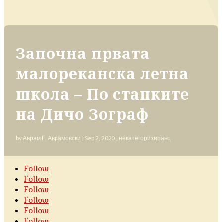
Започна првата
малореканска летна
школа – По стапките
на Дичо Зограф
by
Аврам Г. Аврамовски
|
Sep 2, 2020
|
некатегоризирано
Follow
Follow
Follow
Follow
Follow
Follow