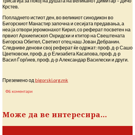
трисагија за покој на душата на великанот Димитар – Дичо
Крстев.
Попладнето истиот ден, во великиот синодикон во
Бигорскиот Манастир започна и сесијата предавања, а
неа ја отвори јеромонахот Кирил, со реферат посветен на
првиот Архиепископ Охридски и ктитор на Свештената
Бигорска Обител, Светиот отец наш Јован Дебранин.
Следниве денови свој реферат ќе одржат: проф. д-р Сашо
Цветковски, проф. д-р Елизабета Касапова, проф. д-р
Васил Ѓорѓиев, проф. д-р Александар Василески и други.
Преземено од
bigorski.org.mk
ФБ коментари
Може да ве интересира…
Времен режим на сообраќај