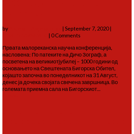
1000-годишнината на
Бигорски
by
Аврам Г. Аврамовски
|
September 7, 2020
|
некатегоризирано
| 0 Comments
Првата малореканска научна конференција,
насловена: По патеките на Дичо Зограф, а
посветена на великиотјубилеј – 1000 години од
основањето на Свештената Бигорска Обител,
којашто започна во понеделникот на 31 Август,
денес ја дочека својата свечена завршница. Во
големата приемна сала на Бигорскиот...
Повеќе
Започна првата
малореканска летна школа
– По стапките на Дичо