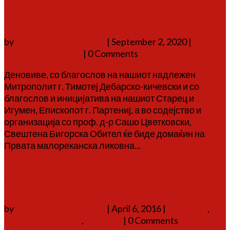
Зограф
by
Аврам Г. Аврамовски
|
September 2, 2020
|
некатегоризирано
| 0 Comments
Деновиве, со благослов на нашиот надлежен
Митрополит г. Тимотеј Дебарско-кичевски и со
благослов и иницијатива на нашиот Старец и
Игумен, Епископот г. Партениј, а во содејство и
организација со проф. д-р Сашо Цветковски,
Свештена Бигорска Обител ќе биде домаќин на
Првата малореканска ликовна...
Повеќе
Тресонче во зима
by
Аврам Г. Аврамовски
|
April 6, 2016
|
за селото
,
некатегоризирано
,
природа
| 0 Comments