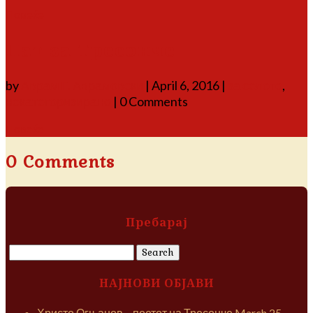
Повеќе
Пат за Тресонче
by
Аврам Г. Аврамовски
|
April 6, 2016
|
за селото
,
некатегоризирано
| 0 Comments
Повеќе
0 Comments
Пребарај
Search
for:
НАЈНОВИ ОБЈАВИ
Христо Огњанов – поетот на Тресонче
March 25,