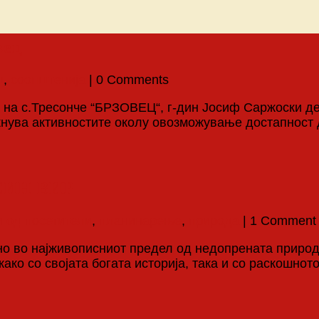
вец
ц
,
соопштенија
| 0 Comments
ј на с.Тресонче “БРЗОВЕЦ“, г-дин Јосиф Саржоски д
такнува активностите околу овозможување достапност
СИН ВИР
и од посетители
,
планинарење
,
природа
| 1 Comment
но во најживописниот предел од недопрената приро
ако со својата богата историја, така и со раскошнот