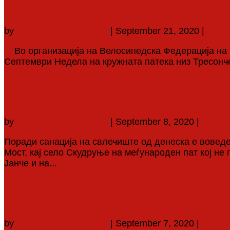
ХСО – ТРЕСОНЧЕ 2020, државно прв
by
Аврам Г. Аврамовски
|
September 21, 2020
|
вело
Во организација на Велосипедска Федерација на Ма
Септември Недела на кружната патека низ Тресонче
Повеќе
Времен режим на сообраќај на дел
by
Аврам Г. Аврамовски
|
September 8, 2020
|
некат
Поради санација на свлечиште од денеска е вовед
Мост, кај село Скудруње на меѓународен пат кој н
Јанче и на...
Повеќе
Заврши научната конференција во ч
by
Аврам Г. Аврамовски
|
September 7, 2020
|
некат