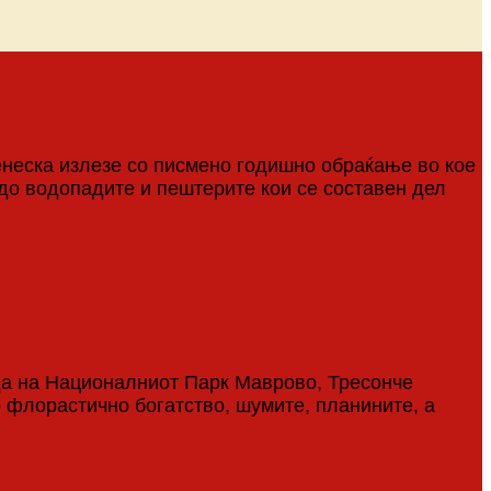
енеска излезе со писмено годишно обраќање во кое
 до водопадите и пештерите кои се составен дел
да на Националниот Парк Маврово, Тресонче
о флорастично богатство, шумите, планините, а