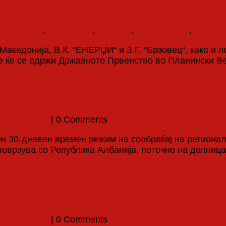
енство во планински велосипедизам
сипедизам
,
зг брзовец
,
настани
,
соопштенија
,
спорт и
кедонија, В.К. “ЕНЕРЏИ“ и З.Г. “Брзовец“, како и 
 ќе се одржи Државното Првенство во Планински Вел
ницата Жировница-Бошков Мост
егоризирано
| 0 Comments
ен 30-дневен времен режим на сообраќај на региона
е поврзува со Република Албанија, поточно на делни
ест на 1000-годишнината на Бигорски
егоризирано
| 0 Comments