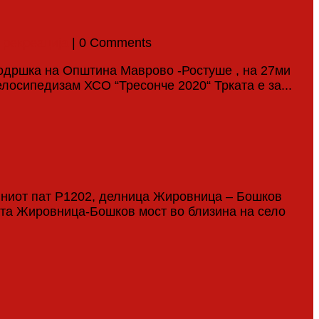
 рекреација
| 0 Comments
подршка на Општина Маврово -Ростуше , на 27ми
осипедизам ХСО “Тресонче 2020“ Трката е за...
лниот пат Р1202, делница Жировница – Бошков
цата Жировница-Бошков мост во близина на село