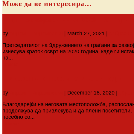
Може да ве интересира…
Годишно обраќање за 2020 – ЗГ Брзо
by
Аврам Г. Аврамовски
|
March 27, 2021
|
зг брзове
Претседателот на Здружението на граѓани за разво
изнесува краток осврт на 2020 година, каде ги ис
на...
Повеќе
ТРЕСОНЧЕ НОСИ МИР…И ЕДЕН 
by
Аврам Г. Аврамовски
|
December 18, 2020
|
објав
Благодарејќи на неговата местоположба, распосла
продолжува да привлекува и да плени посетители, к
посебно со...
Повеќе