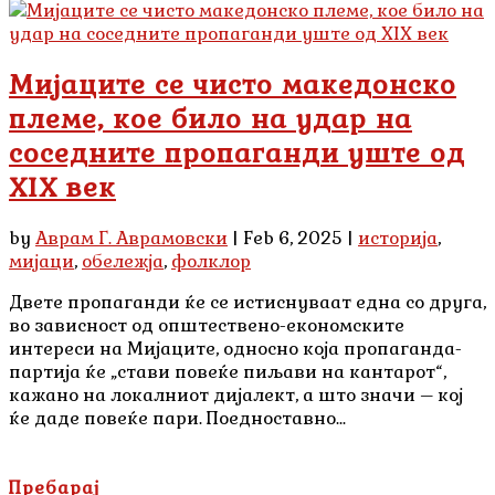
Мијаците се чисто македонско
племе, кое било на удар на
соседните пропаганди уште од
XIX век
by
Аврам Г. Аврамовски
|
Feb 6, 2025
|
историја
,
мијаци
,
обележја
,
фолклор
Двете пропаганди ќе се истиснуваат една со друга,
во зависност од општествено-економските
интереси на Мијаците, односно која пропаганда-
партија ќе „стави повеќе пиљави на кантарот“,
кажано на локалниот дијалект, а што значи – кој
ќе даде повеќе пари. Поедноставно...
Пребарај