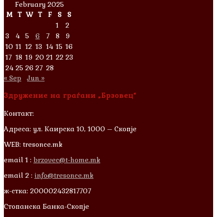
February 2025
M
T
W
T
F
S
S
1
2
3
4
5
6
7
8
9
10
11
12
13
14
15
16
17
18
19
20
21
22
23
24
25
26
27
28
« Sep
Jun »
Здружение на граѓани „Брзовец“
Контакт:
Адреса: ул. Каирска 10, 1000 – Скопје
WEB: tresonce.mk
email 1 :
brzovec@t-home.mk
email 2 :
info@tresonce.mk
ж-стка: 200002432817707
Стопанска Банка-Скопје