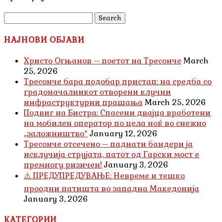
Search
for:
НАЈНОВИ ОБЈАВИ
Христо Огњанов – поетот на Тресонче
March
25, 2026
Тресонче бара подобар пристап: на средба со
градоначалникот отворени клучни
инфраструктурни прашања
March 25, 2026
Подвиг на Бистра: Спасени двајца вработени
на мобилен оператор по цела ноќ во снежно
„заложништво“
January 12, 2026
Тресонче отсечено – паднати бандери ја
исклучија струјата, патот од Гарски мост е
премногу ризичен!
January 3, 2026
⚠️ ПРЕДУПРЕДУВАЊЕ: Невреме и тешко
проодни патишта во западна Македонија
January 3, 2026
КАТЕГОРИИ