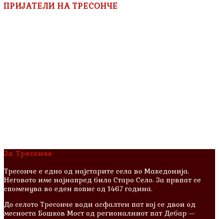
ПРИЈАТЕЛИ НА ТРЕСОНЧЕ
За Тресонче
Тресонче е едно од најстарите села во Македонија.
Неговото име најнапред било Старо Село. За првпат се
споменува во еден попис од 1467 година.
До селото Тресонче води асфалтен пат кој се двои од
месноста Бошков Мост од регионалниот пат Дебар —