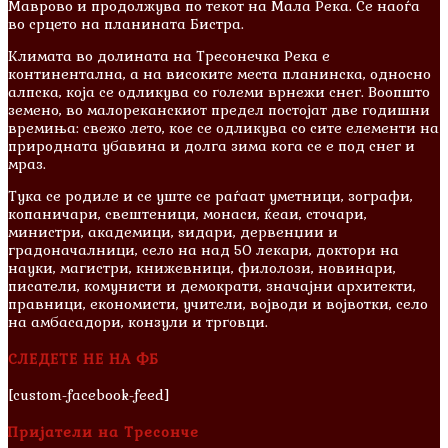
Маврово и продолжува по текот на Мала Река. Се наоѓа
во срцето на планината Бистра.
Климата во долината на Тресонечка Река е
континентална, а на високите места планинска, односно
алпска, која се одликува со големи врнежи снег. Воопшто
земено, во малореканскиот предел постојат две годишни
времиња: свежо лето, кое се одликува со сите елементи на
природната убавина и долга зима кога се е под снег и
мраз.
Тука се родиле и сe уште се раѓаат уметници, зографи,
копаничари, свештеници, монаси, ќеаи, сточари,
министри, академици, ѕидари, дервенџии и
градоначалници, село на над 50 лекари, доктори на
науки, магистри, книжевници, филолози, новинари,
писатели, комунисти и демократи, значајни архитекти,
правници, економисти, учители, војводи и војвотки, село
на амбасадори, конзули и трговци.
СЛЕДЕТЕ НЕ НА ФБ
[custom-facebook-feed]
Пријатели на Тресонче