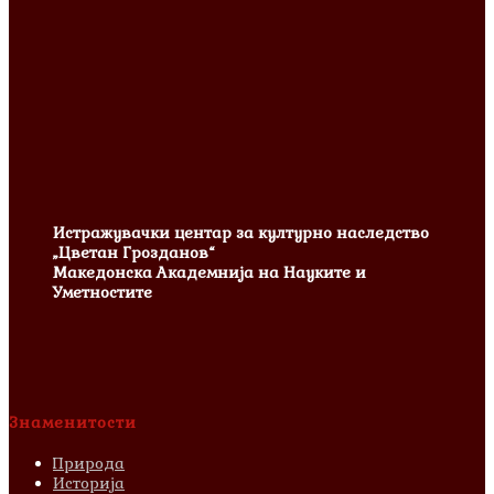
Истражувачки центар за културно наследство
„Цветан Грозданов“
Македонска Академнија на Науките и
Уметностите
Знаменитости
Природа
Историја