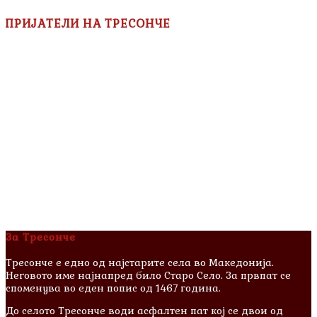
ПРИЈАТЕЛИ НА ТРЕСОНЧЕ
За Тресонче
Тресонче е едно од најстарите села во Македонија.
Неговото име најнапред било Старо Село. За првпат се
споменува во еден попис од 1467 година.
До селото Тресонче води асфалтен пат кој се двои од