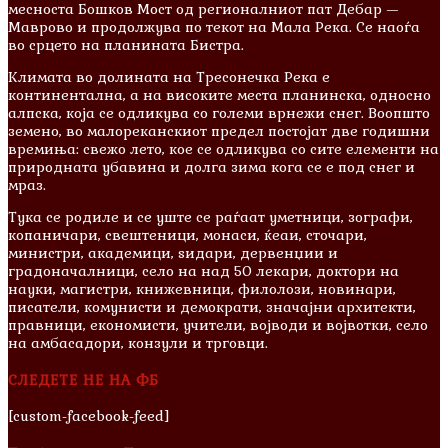
месноста Бошков Мост од регионалниот пат Дебар —
Маврово и продолжува по текот на Мала Река. Се наоѓа
во срцето на планината Бистра.
Климата во долината на Тресонечка Река е
континентална, а на високите места планинска, односно
алпска, која се одликува со големи врнежи снег. Воопшто
земено, во малореканскиот предел постојат две годишни
времиња: свежо лето, кое се одликува со сите елементи на
природната убавина и долга зима кога се е под снег и
мраз.
Тука се родиле и сe уште се раѓаат уметници, зографи,
копаничари, свештеници, монаси, ќеаи, сточари,
министри, академици, ѕидари, дервенџии и
градоначалници, село на над 50 лекари, доктори на
науки, магистри, книжевници, филолози, новинари,
писатели, комунисти и демократи, значајни архитекти,
правници, економисти, учители, војводи и војвотки, село
на амбасадори, конзули и трговци.
СЛЕДЕТЕ НЕ НА ФБ
[custom-facebook-feed]