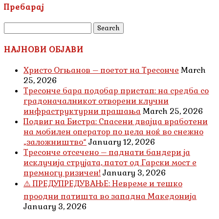
Пребарај
Search
for:
НАЈНОВИ ОБЈАВИ
Христо Огњанов – поетот на Тресонче
March
25, 2026
Тресонче бара подобар пристап: на средба со
градоначалникот отворени клучни
инфраструктурни прашања
March 25, 2026
Подвиг на Бистра: Спасени двајца вработени
на мобилен оператор по цела ноќ во снежно
„заложништво“
January 12, 2026
Тресонче отсечено – паднати бандери ја
исклучија струјата, патот од Гарски мост е
премногу ризичен!
January 3, 2026
⚠️ ПРЕДУПРЕДУВАЊЕ: Невреме и тешко
проодни патишта во западна Македонија
January 3, 2026