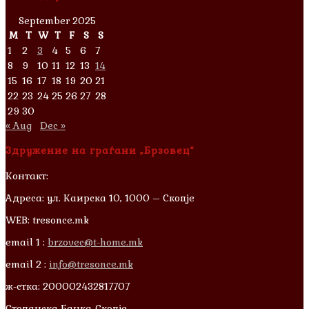
September 2025
M
T
W
T
F
S
S
1
2
3
4
5
6
7
8
9
10
11
12
13
14
15
16
17
18
19
20
21
22
23
24
25
26
27
28
29
30
« Aug
Dec »
Здружение на граѓани „Брзовец“
Контакт:
Адреса: ул. Каирска 10, 1000 – Скопје
WEB: tresonce.mk
email 1 :
brzovec@t-home.mk
email 2 :
info@tresonce.mk
ж-стка: 200002432817707
Стопанска Банка-Скопје