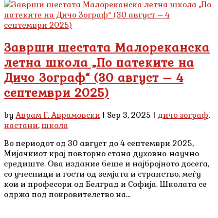
Заврши шестата Малореканска
летна школа „По патеките на
Дичо Зограф“ (30 август – 4
септември 2025)
by
Аврам Г. Аврамовски
|
Sep 3, 2025
|
дичо зограф
,
настани
,
школа
Во периодот од 30 август до 4 септември 2025,
Мијачкиот крај повторно стана духовно-научно
средиште. Ова издание беше и најбројното досега,
со учесници и гости од земјата и странство, меѓу
кои и професори од Белград и Софија. Школата се
одржа под покровителство на...