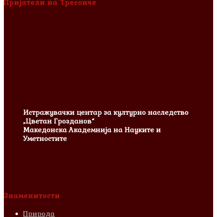
Пријатели на Тресонче
Истражувачки центар за културно наследство
„Цветан Грозданов“
Македонска Академнија на Науките и
Уметностите
Знаменитости
Природа