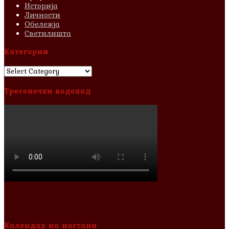
Историја
Личности
Обележја
Светилишта
Категории
Категории
Тресонечки водопад
Календар на настани