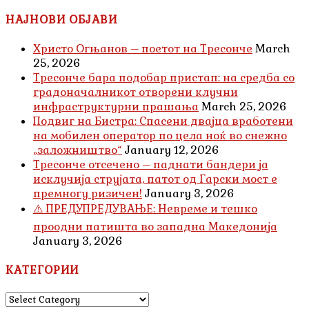
for:
НАЈНОВИ ОБЈАВИ
Христо Огњанов – поетот на Тресонче
March
25, 2026
Тресонче бара подобар пристап: на средба со
градоначалникот отворени клучни
инфраструктурни прашања
March 25, 2026
Подвиг на Бистра: Спасени двајца вработени
на мобилен оператор по цела ноќ во снежно
„заложништво“
January 12, 2026
Тресонче отсечено – паднати бандери ја
исклучија струјата, патот од Гарски мост е
премногу ризичен!
January 3, 2026
⚠️ ПРЕДУПРЕДУВАЊЕ: Невреме и тешко
проодни патишта во западна Македонија
January 3, 2026
КАТЕГОРИИ
КАТЕГОРИИ