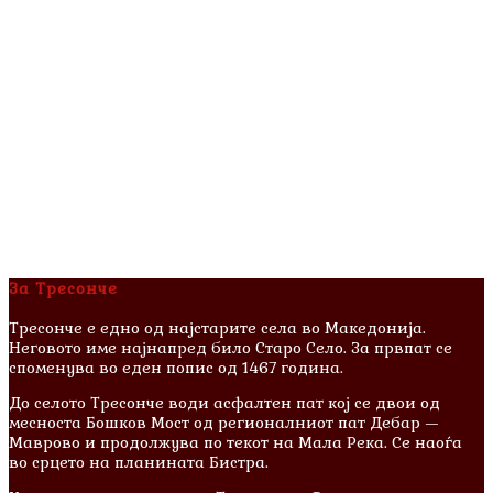
За Тресонче
Тресонче е едно од најстарите села во Македонија.
Неговото име најнапред било Старо Село. За првпат се
споменува во еден попис од 1467 година.
До селото Тресонче води асфалтен пат кој се двои од
месноста Бошков Мост од регионалниот пат Дебар —
Маврово и продолжува по текот на Мала Река. Се наоѓа
во срцето на планината Бистра.