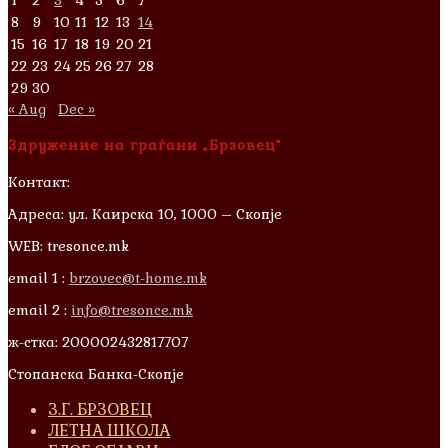
8
9
10
11
12
13
14
15
16
17
18
19
20
21
22
23
24
25
26
27
28
29
30
« Aug
Dec »
Здружение на граѓани „Брзовец“
Контакт:
Адреса: ул. Каирска 10, 1000 – Скопје
WEB: tresonce.mk
email 1 :
brzovec@t-home.mk
email 2 :
info@tresonce.mk
ж-стка: 200002432817707
Стопанска Банка-Скопје
З.Г. БРЗОВЕЦ
ЛЕТНА ШКОЛА