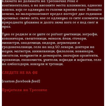
Климата во долината на Тресонечка Река е
континентална, а на високите места планинска, односно
алпска, која се одликува со големи врнежи снег. Воопшто
земено, во малореканскиот предел постојат две годишни
времиња: свежо лето, кое се одликува со сите елементи на
природната убавина и долга зима кога се е под снег и
мраз.
Тука се родиле и сe уште се раѓаат уметници, зографи,
копаничари, свештеници, монаси, ќеаи, сточари,
министри, академици, ѕидари, дервенџии и
градоначалници, село на над 50 лекари, доктори на
науки, магистри, книжевници, филолози, новинари,
писатели, комунисти и демократи, значајни архитекти,
правници, економисти, учители, војводи и војвотки, село
на амбасадори, конзули и трговци.
СЛЕДЕТЕ НЕ НА ФБ
[custom-facebook-feed]
Пријатели на Тресонче