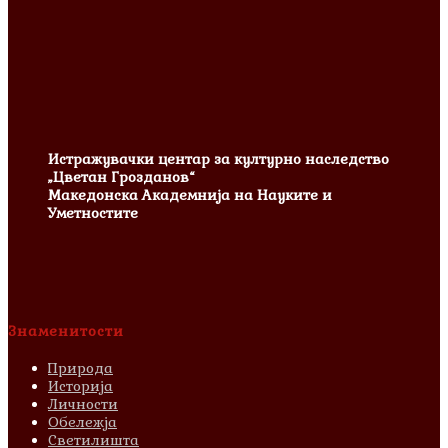
Истражувачки центар за културно наследство
„Цветан Грозданов“
Македонска Академнија на Науките и
Уметностите
Знаменитости
Природа
Историја
Личности
Обележја
Светилишта