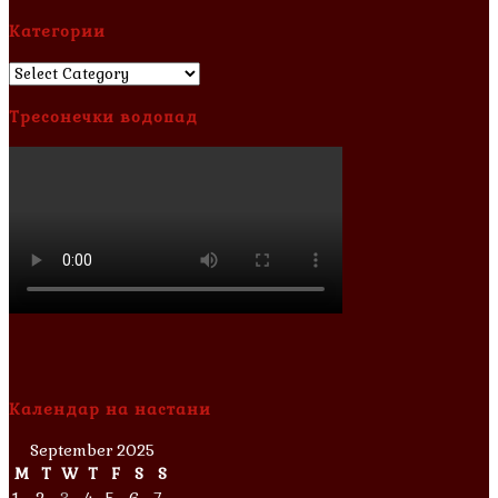
Категории
Категории
Тресонечки водопад
Календар на настани
September 2025
M
T
W
T
F
S
S
1
2
3
4
5
6
7