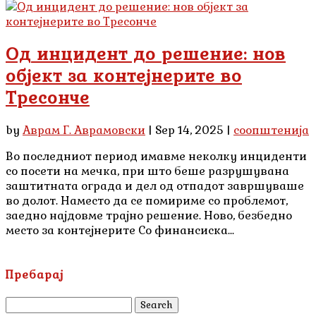
Од инцидент до решение: нов
објект за контејнерите во
Тресонче
by
Аврам Г. Аврамовски
|
Sep 14, 2025
|
соопштенија
Во последниот период имавме неколку инциденти
со посети на мечка, при што беше разрушувана
заштитната ограда и дел од отпадот завршуваше
во долот. Наместо да се помириме со проблемот,
заедно најдовме трајно решение. Ново, безбедно
место за контејнерите Со финансиска...
Пребарај
Search