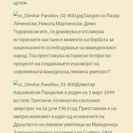
цртеж.
Заедно со Лазар
Личеноски, Никола Мартиноски, Димо
Тодоровски итн., ги доживува и отсликува
историските настани и моменти на борбата за
националното ослободување на македонскиот
народ. Тоа претставува историски потфат во
процесот на создавањето и развојот на
современата македонска ликовна уметност“.
Димитар
Аврамовски Пандилов е роден на 1 март 1899
во село Тресонче, починал во скопскиот
земјотрес на 26 јули 1963 год. Претставник е на
импресионизмот и еден од основачите на
Друштвото на ликовни уметници на Македонија.
Завршил ликовна академија во Софија, 1924