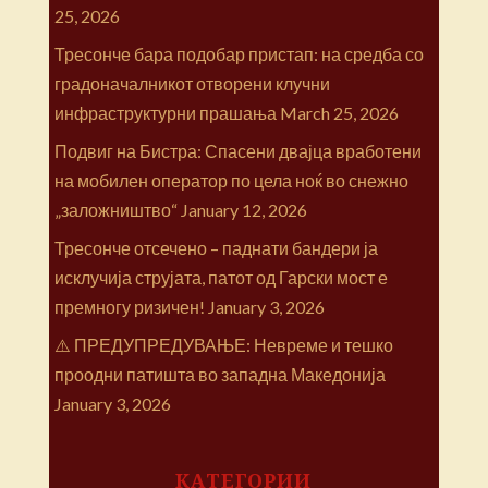
25, 2026
Тресонче бара подобар пристап: на средба со
градоначалникот отворени клучни
инфраструктурни прашања
March 25, 2026
Подвиг на Бистра: Спасени двајца вработени
на мобилен оператор по цела ноќ во снежно
„заложништво“
January 12, 2026
Тресонче отсечено – паднати бандери ја
исклучија струјата, патот од Гарски мост е
премногу ризичен!
January 3, 2026
⚠️ ПРЕДУПРЕДУВАЊЕ: Невреме и тешко
проодни патишта во западна Македонија
January 3, 2026
КАТЕГОРИИ