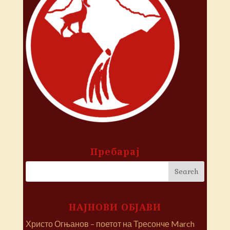
Пребарај
НАЈНОВИ ОБЈАВИ
Христо Огњанов – поетот на Тресонче
March