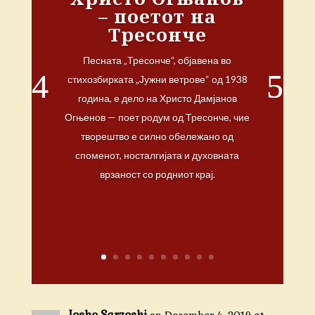
– поетот на
Тресонче
Песната „Тресонче“, објавена во
стихозбирката „Јужни ветрове“ од 1938
година, е дело на Христо Дамјанов
Огњенов — поет родум од Тресонче, чие
творештво е силно обележано од
споменот, носталгијата и духовната
врзаност со родниот крај.
Josko Sarzoski
on December 4, 2019 at