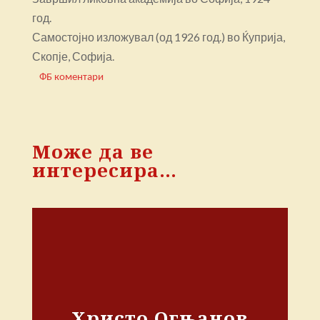
год.
Самостојно изложувал (од 1926 год.) во Ќуприја,
Скопје, Софија.
ФБ коментари
Може да ве
интересира…
Христо Огњанов