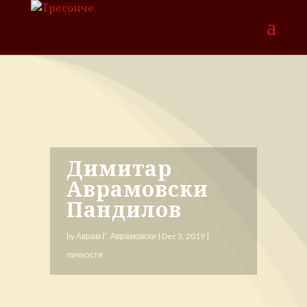
Димитар
Аврамовски
Пандилов
by
Аврам Г. Аврамовски
|
Dec 3, 2019
|
личности