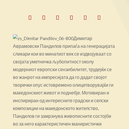
Димитар
Аврамовски Пандилов припаѓа на генерацијата
сликари кои во минатиот век се издвојуваат со
својата уметничка љубопитност околу
модерниот европски сензибилитет, трудејќи се
во жанрот на импресијата да го дадат својот
творечки опус истовремено олицетворувајќи ги
македонскиот живот и поднебје. Мотивиран и
инспириран од интересните градски и селски
композиции на македонското жителство,
Пандилов ги замрзнува живописните состојби
во за него карактеристичен маниристички