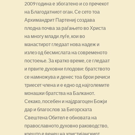
2009 година е збогатено и со пречекот
на Благодатниот оган. Се сето тоа
Архимандрит Партениј создава
плодна почва за раѓањето во Христа
на многу млади луѓе, кои во
манастирот гледаат нова надеж и
излез од бесмислата на современото
постоење. За кратко време, се гледаат
и првите духовни плодови: братството
се намножува и денес тоа брои речиси
триесет члена и е едно од најголемите
монашки братства на Балканот.
Секако, посебен и најдрагоцен Божји
дар и благослов за Бигорската
Свештена Обител е обновата на
православното духовно раководство,
коешто е венец на христијанскиот