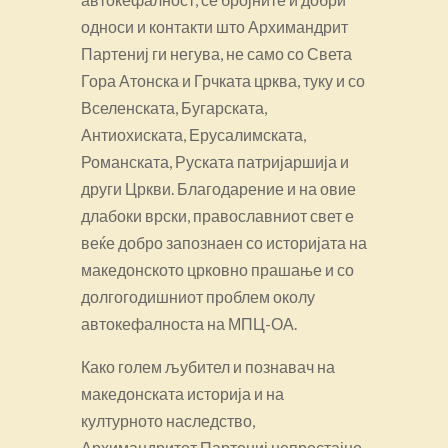
односи и контакти што Архимандрит
Партениј ги негува, не само со Света
Гора Атонска и Грчката црква, туку и со
Вселенската, Бугарската,
Антиохиската, Ерусалимската,
Романската, Руската патријаршија и
други Цркви. Благодарение и на овие
длабоки врски, православниот свет е
веќе добро запознаен со историјата на
македонското црковно прашање и со
долгогодишниот проблем околу
автокефалноста на МПЦ-ОА.
Како голем љубител и познавач на
македонската историја и на
културното наследство,
Архимандритот Партениј непрестајно