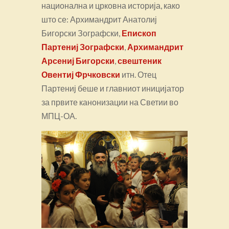
национална и црковна историја, како
што се: Архимандрит Анатолиј
Бигорски Зографски,
Епископ
Партениј Зографски
,
Архимандрит
Арсениј Бигорски
,
свештеник
Овентиј Фрчковски
итн. Отец
Партениј беше и главниот иницијатор
за првите канонизации на Светии во
МПЦ-ОА.