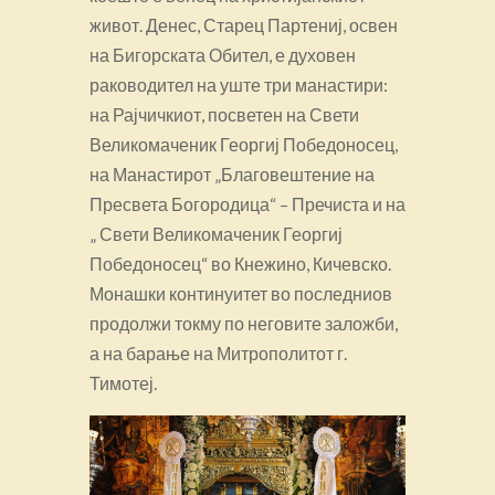
живот. Денес, Старец Партениј, освен
на Бигорската Обител, е духовен
раководител на уште три манастири:
на Рајчичкиот, посветен на Свети
Великомаченик Георгиј Победоносец,
на Манастирот „Благовештение на
Пресвета Богородица“ – Пречиста и на
„ Свети Великомаченик Георгиј
Победоносец“ во Кнежино, Кичевско.
Монашки континуитет во последниов
продолжи токму по неговите заложби,
а на барање на Митрополитот г.
Тимотеј.