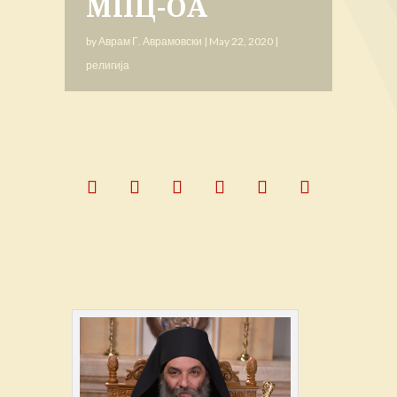
МПЦ-ОА
by
Аврам Г. Аврамовски
|
May 22, 2020
|
религија