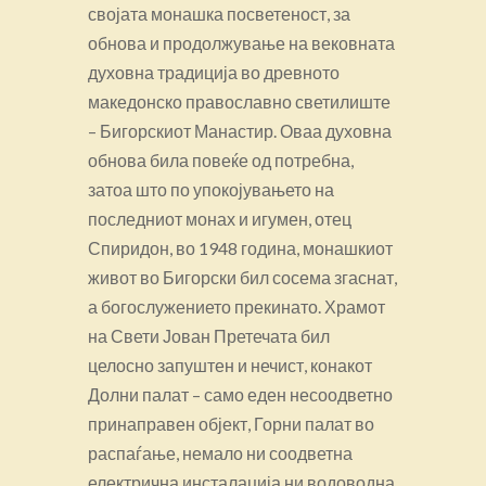
својата монашка посветеност, за
обнова и продолжување на вековната
духовна традиција во древното
македонско православно светилиште
– Бигорскиот Манастир. Оваа духовна
обнова била повеќе од потребна,
затоа што по упокојувањето на
последниот монах и игумен, отец
Спиридон, во 1948 година, монашкиот
живот во Бигорски бил сосема згаснат,
а богослужението прекинато. Храмот
на Свети Јован Претечата бил
целосно запуштен и нечист, конакот
Долни палат – само еден несоодветно
принаправен објект, Горни палат во
распаѓање, немало ни соодветна
електрична инсталација ни водоводна