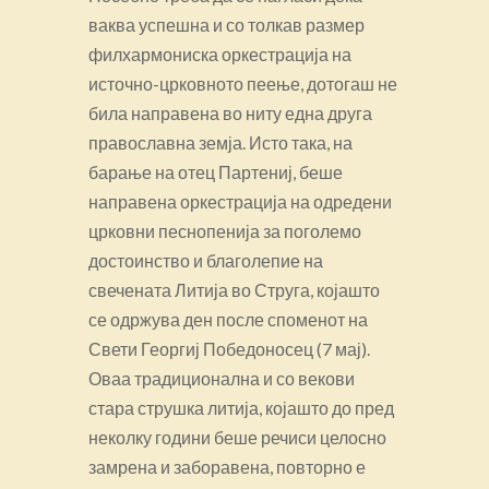
ваква успешна и со толкав размер
филхармониска оркестрација на
источно-црковното пеење, дотогаш не
била направена во ниту една друга
православна земја. Исто така, на
барање на отец Партениј, беше
направена оркестрација на одредени
црковни песнопенија за поголемо
достоинство и благолепие на
свечената Литија во Струга, којашто
се одржува ден после споменот на
Свети Георгиј Победоносец (7 мај).
Оваа традиционална и со векови
стара струшка литија, којашто до пред
неколку години беше речиси целосно
замрена и заборавена, повторно е