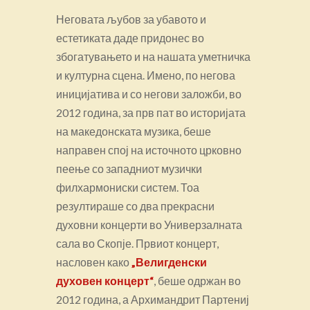
Неговата љубов за убавото и
естетиката даде придонес во
збогатувањето и на нашата уметничка
и културна сцена. Имено, по негова
иницијатива и со негови заложби, во
2012 година, за прв пат во историјата
на македонската музика, беше
направен спој на источното црковно
пеење со западниот музички
филхармониски систем. Тоа
резултираше со два прекрасни
духовни концерти во Универзалната
сала во Скопје. Првиот концерт,
насловен како
„Велигденски
духовен концерт“
, беше одржан во
2012 година, а Архимандрит Партениј