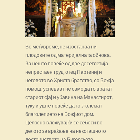
Во меѓувреме, не изостанаа ни
плодовите од материјалната обнова.
За нешто повеќе од две десетлетија
непрестаен труд, отец Партениј и
неговото во Христа братство, со Божја
помош, успеваат не само да го вратат
стариот сјај и убавина на Манастирот,
туку и уште повеќе да го зголемат
благолепието на Божјиот дом.
Целосно вложувајќи се себеси во
делото за враќање на некогашното
достоинството на Бигорското