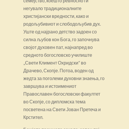
семејство, коешто ревносно ги
негувало традиционалните
христијански вредности, како и
родољубивиот и слободољубив дух.
Уште од најрано детство задоен со
силна љубов кон Бога, го започнува
својот духовен пат, најнапред во
средното богословско училиште
„Свети Климент Охридски“ во
Драчево, Скопје. Потоа, воден од
жедта за поголеми духовни знаења, го
завршува и истоимениот
Православен богословски факултет
во Скопје, со дипломска тема
посветена на Свети Јован Претеча и
Крстител.