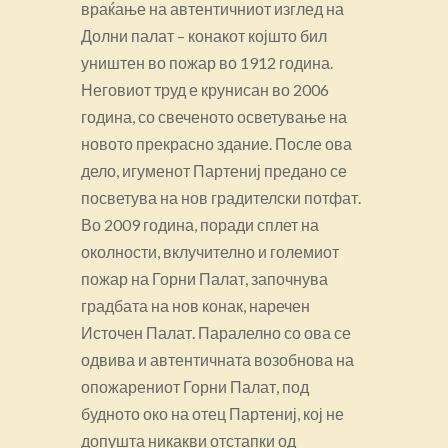
враќање на автентичниот изглед на
Долни палат – конакот којшто бил
уништен во пожар во 1912 година.
Неговиот труд е крунисан во 2006
година, со свеченото осветување на
новото прекрасно здание. После ова
дело, игуменот Партениј предано се
посветува на нов градителски потфат.
Во 2009 година, поради сплет на
околности, вклучително и големиот
пожар на Горни Палат, започнува
градбата на нов конак, наречен
Источен Палат. Паралелно со ова се
одвива и автентичната возобнова на
опожарениот Горни Палат, под
будното око на отец Партениј, кој не
допушта никакви отстапки од