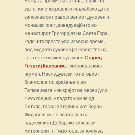
Божјата промисла сакала, сепак, тој
уште понепосредно и подлабоко да се
запознае со православниот духовен и
монашки опит, доведувајќи го во
манастирот Григоријат на Света Гора,
каде што престојува извесно време,
под мудрото духовно раководство на,
сега веќе блаженоупокоен
Старец
Георгиј Капсанис
, григоријатскиот
игумен. Наследувајќи го неговиот
благослов, по враќањето во
Татковината, кон крајот на месец јули
1995 година, младото момче од
Битола, тогаш 24 годишниот Зоран
Фидановски, со благослов на
надлежниот Дебарско-кичевски
митрополит г. Тимотеј, ја започнува