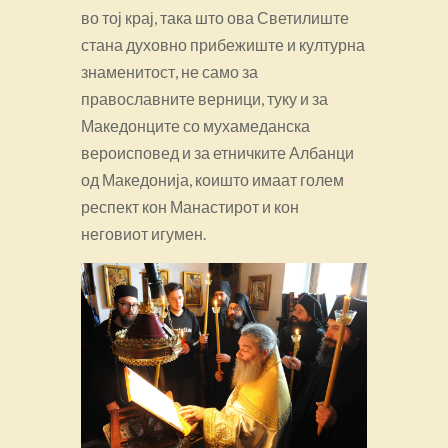
во тој крај, така што ова Светилиште
стана духовно прибежиште и културна
знаменитост, не само за
православните верници, туку и за
Македонците со мухамеданска
вероисповед и за етничките Албанци
од Македонија, коишто имаат голем
респект кон Манастирот и кон
неговиот игумен.