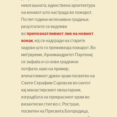
некогашната, единствена архитектура
на конакот што настрада во пожарот.
По пет години интензивно градење,
резултатите се видливи
во
препознатливиот лик на новиот
конак
, кој се надгради на старите
ѕидови што го преживеаја пожарот. Во
меѓувреме, Архимандритот Партениј
се зафаќа и со нови градежни
потфати, како на пример,
впечатливиот дрвен храм посветен на
Свети Серафим Саровски во скитот
кај манастирскиот овоштарник,
изградбата на прекрасниот храм во
византиски стил во с. Ростуше,
посветен на Пресвета Богородица,