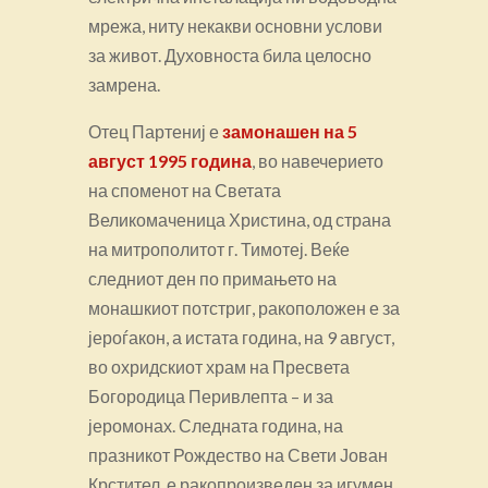
мрежа, ниту некакви основни услови
за живот. Духовноста била целосно
замрена.
Отец Партениј е
замонашен на 5
август 1995 година
, во навечерието
на споменот на Светата
Великомаченица Христина, од страна
на митрополитот г. Тимотеј. Веќе
следниот ден по примањето на
монашкиот потстриг, ракоположен е за
јероѓакон, а истата година, на 9 август,
во охридскиот храм на Пресвета
Богородица Перивлепта – и за
јеромонах. Следната година, на
празникот Рождество на Свети Јован
Крстител, е ракопроизведен за игумен,