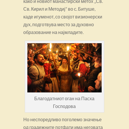
како и новиот манастирски метох „Св.
Св. Кирил и Методиј“ во с. Битуше,
каде игуменот, со својот визионерски
дух, подготвува место за духовно
образование на најмладите.
Благодатниот оган на Пасха
Господова
Но неспоредливо поголемо значење
од градежните потфати има неговата