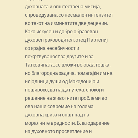
духовната и општествена мисија,
спроведувана со несмален интензитет
во текот на изминатите две децении.
Како искусен и добро образован
духовен раководител, отец Партениј
со крајна несебичност и
пожртвуваност за другите и за
Татковината, се вложи во оваа тешка,
но благородна задача, помагајќи им на
илјадници души од Македонија и
пошироко, да најдат утеха, спокој и
решение на животните проблеми во
ова наше совремие на голема
духовна криза и општ пад на
моралните вредности. Благодарение
на духовното просветление и