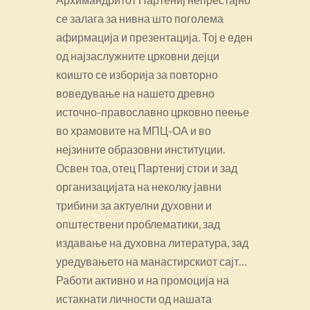
се залага за нивна што поголема
афирмација и презентација. Тој е еден
од најзаслужните црковни дејци
коишто се изборија за повторно
воведување на нашето древно
источно-православно црковно пеење
во храмовите на МПЦ-ОА и во
нејзините образовни институции.
Освен тоа, отец Партениј стои и зад
организацијата на неколку јавни
трибини за актуелни духовни и
општествени проблематики, зад
издавање на духовна литература, зад
уредувањето на манастирскиот сајт…
Работи активно и на промоција на
истакнати личности од нашата