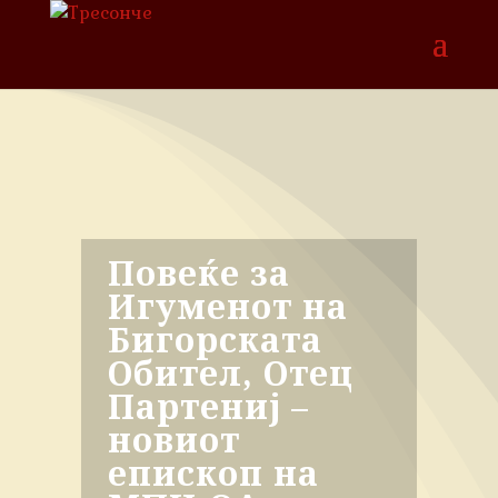
Повеќе за
Игуменот на
Бигорската
Обител, Отец
Партениј –
новиот
епископ на