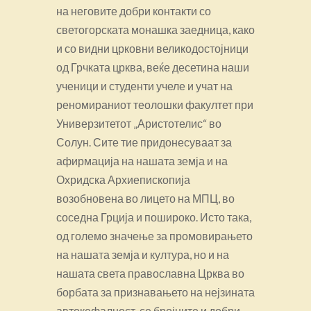
на неговите добри контакти со
светогорската монашка заедница, како
и со видни црковни великодостојници
од Грчката црква, веќе десетина наши
ученици и студенти учеле и учат на
реномираниот теолошки факултет при
Универзитетот „Аристотелис“ во
Солун. Сите тие придонесуваат за
афирмација на нашата земја и на
Охридска Архиепископија
возобновена во лицето на МПЦ, во
соседна Грција и пошироко. Исто така,
од големо значење за промовирањето
на нашата земја и култура, но и на
нашата света православна Црква во
борбата за признавањето на нејзината
автокефалност, се бројните и добри