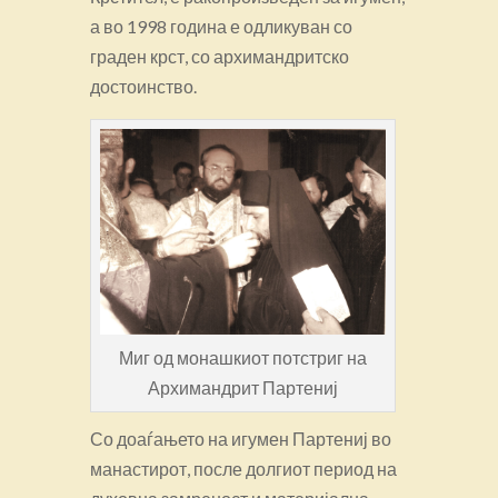
а во 1998 година е одликуван со
граден крст, со архимандритско
достоинство.
Миг од монашкиот потстриг на
Архимандрит Партениј
Со доаѓањето на игумен Партениј во
манастирот, после долгиот период на