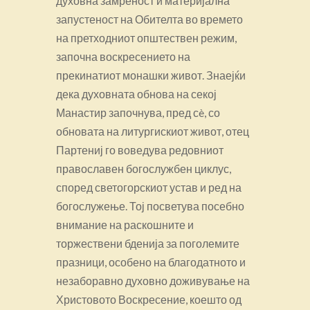
духовна замреност и материјална
запустеност на Обителта во времето
на претходниот општествен режим,
започна воскресението на
прекинатиот монашки живот. Знаејќи
дека духовната обнова на секој
Манастир започнува, пред сè, со
обновата на литургискиот живот, отец
Партениј го воведува редовниот
православен богослужбен циклус,
според светогорскиот устав и ред на
богослужење. Тој посветува посебно
внимание на раскошните и
торжествени бденија за поголемите
празници, особено на благодатното и
незаборавно духовно доживување на
Христовото Воскресение, коешто од