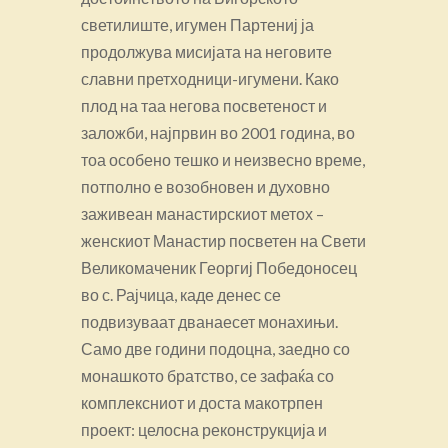
светилиште, игумен Партениј ја
продолжува мисијата на неговите
славни претходници-игумени. Како
плод на таа негова посветеност и
заложби, најпрвин во 2001 година, во
тоа особено тешко и неизвесно време,
потполно е возобновен и духовно
заживеан манастирскиот метох –
женскиот Манастир посветен на Свети
Великомаченик Георгиј Победоносец
во с. Рајчица, каде денес се
подвизуваат дванаесет монахињи.
Само две години подоцна, заедно со
монашкото братство, се зафаќа со
комплексниот и доста макотрпен
проект: целосна реконструкција и