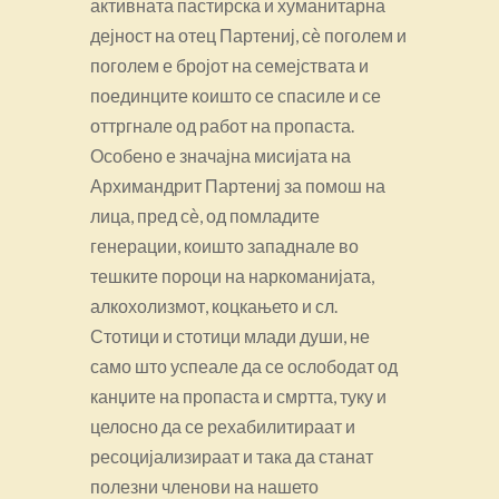
активната пастирска и хуманитарна
дејност на отец Партениј, сѐ поголем и
поголем е бројот на семејствата и
поединците коишто се спасиле и се
оттргнале од работ на пропаста.
Особено е значајна мисијата на
Архимандрит Партениј за помош на
лица, пред сѐ, од помладите
генерации, коишто западнале во
тешките пороци на наркоманијата,
алкохолизмот, коцкањето и сл.
Стотици и стотици млади души, не
само што успеале да се ослободат од
канџите на пропаста и смртта, туку и
целосно да се рехабилитираат и
ресоцијализираат и така да станат
полезни членови на нашето