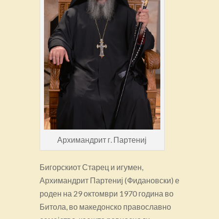
Архимандрит г. Партениј
Бигорскиот Старец и игумен,
Архимандрит Партениј (Фидановски) е
роден на 29 октомври 1970 година во
Битола, во македонско православно