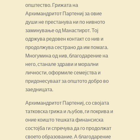
општество. Грижата на
Архимандритот Партениј за овие
души не престанува ни по нивното
заминување од Манастирот. Тој
одржува редовен контакт со нив и
продолжува сестрано да им помага.
Многумина од нив, благодарение на
него, станале здрави и морални
личности, оформиле семејства и
придонесуваат за општото добро во
заедницата.
Архимандритот Партениј, со својата
татковска грижа и љубов, ги покрива и
оние коишто тешката финансиска
состојба ги спречува да го продолжат
своето образование. А благодарение