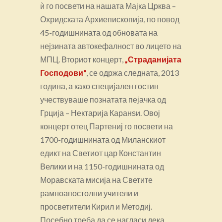
ѝ го посвети на нашата Мајка Црква –
Охридската Архиепископија, по повод
45-годишнината од обновата на
нејзината автокефалност во лицето на
МПЦ. Вториот концерт,
„Страданијата
Господови“
, се одржа следната, 2013
година, а како специјален гостин
учествуваше познатата пејачка од
Грција – Нектарија Каранѕи. Овој
концерт отец Партениј го посвети на
1700-годишнината од Миланскиот
едикт на Светиот цар Константин
Велики и на 1150-годишнината од
Моравската мисија на Светите
рамноапостолни учители и
просветители Кирил и Методиј.
Посебно треба да се нагласи дека