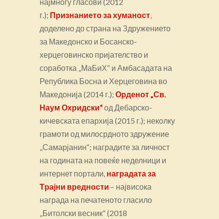
најмногу гласови (2012
г.);
Признанието за хуманост
,
доделено до страна на Здружението
за Македонско и Босанско-
херцеговинско пријателство и
соработка „МаБиХ“ и Амбасадата на
Република Босна и Херцеговина во
Македонија (2014 г.);
Орденот „Св.
Наум Охридски“
од Дебарско-
кичевската епархија (2015 г.); неколку
грамоти од милосрдното здружение
„Самарјанин“; наградите за личност
на годината на повеќе неделници и
интернет портали,
наградата за
Τрајни вредности
– највисока
награда на печатеното гласило
„Битолски весник“ (2018