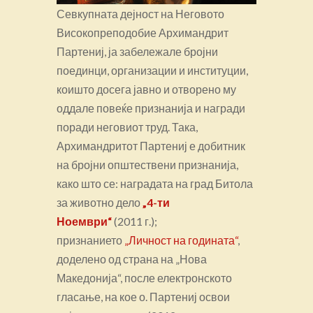
Севкупната дејност на Неговото
Високопреподобие Архимандрит
Партениј, ја забележале бројни
поединци, организации и институции,
коишто досега јавно и отворено му
оддале повеќе признанија и награди
поради неговиот труд. Така,
Архимандритот Партениј е добитник
на бројни општествени признанија,
како што се: наградата на град Битола
за животно дело
„4-ти
Ноември“
(2011 г.);
признанието
„Личност на годината“
,
доделено од страна на „Нова
Македонија“, после електронското
гласање, на кое о. Партениј освои