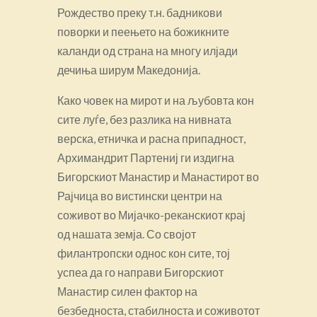
Рождество преку т.н. бадникови
поворки и пеењето на божикните
каланди од страна на многу илјади
дечиња ширум Македонија.
Како човек на мирот и на љубовта кон
сите луѓе, без разлика на нивната
верска, етничка и расна припадност,
Архимандрит Партениј ги издигна
Бигорскиот Манастир и Манастирот во
Рајчица во вистински центри на
соживот во Мијачко-реканскиот крај
од нашата земја. Со својот
филантропски однос кон сите, тој
успеа да го направи Бигорскиот
Манастир силен фактор на
безбедноста, стабилноста и соживотот