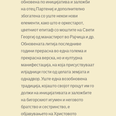
обновена по иницијатива и заложби
на отец Партениј и дополнително
збогатена со уште некои нови
елементи, како што е оркестарот,
цветниот епитаф со моштите на Свети
Георгиј од манастирот во Рајчица и др.
Обновената литија последниве
години прерасна во една голема и
прекрасна верска, но и културна
манифестација, на која присуствуваат
илјадници гости од целата земјата и
однадвор. Уште една возобновена
традиција, којашто својот процут им го
должи на иницијативата и заложбите
на бигорскиот игумен и неговото
братство и сестринство, е
објавувањето на Христовото